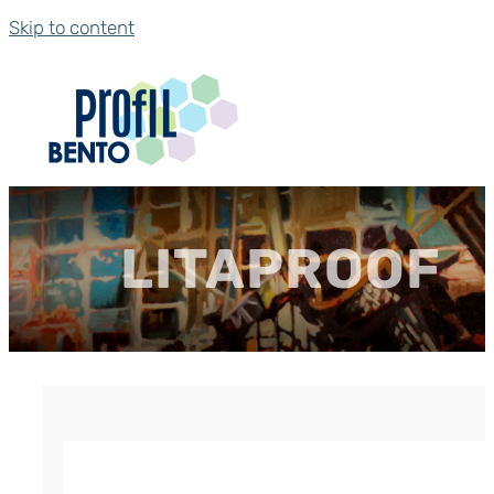
Skip to content
LITAPROOF
Гидрошпонка LITAPROOF IC-200
р.
360.00
Цена за м. (кратность - 5 м)