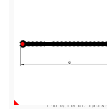
Гидрошпонка LITAPROOF HVS-12
современный инженерный мате
разработанный для гидроизоля
внутренних деформационных ш
бетонирования в конструкциях
сооружениях промышленного н
Материал является собой ленто
производится методом экструд
инновационном производствен
оборудовании. Изготовитель шп
LITAPROOF (Россия). Инсталлир
гидроизоляционная шпонка
непосредственно на строитель