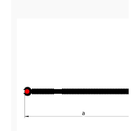
Гидрошпонка LITAPROOF HVS-150
р.
650.00
Цена за м. (кратность - 5 м)
Гидрошпонка LITAPROOF HVS-15
инженерный строительный мат
разработанный для устройства
гидроизоляции холодных внут
деформационных швов бетонир
различных конструкциях комме
промышленного и гражданского
Материал является лентой, кот
производится методом горячего