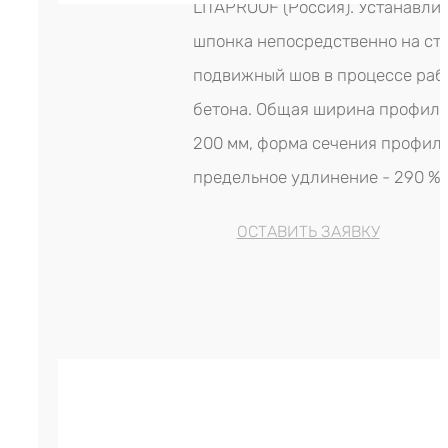
LITAPROOF (Россия). Устанавлив
шпонка непосредственно на ст
подвижный шов в процессе рабо
бетона. Общая ширина профиля
200 мм, форма сечения профиля
предельное удлинение - 290 %.
ОСТАВИТЬ ЗАЯВКУ
Гидрошпонка LITAPROOF IC-240
р.
476.00
Цена за м. (кратность - 5 м)