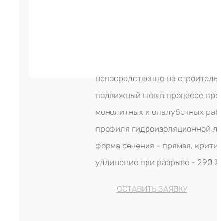
экструдирования на современн
производственном оборудовани
производитель гидрошпонки - 
(Россия). Устанавливается эта 
непосредственно на строитель
подвижный шов в процессе про
монолитных и опалубочных раб
профиля гидроизоляционной лен
форма сечения - прямая, крити
удлинение при разрыве - 290 %
ОСТАВИТЬ ЗАЯВКУ