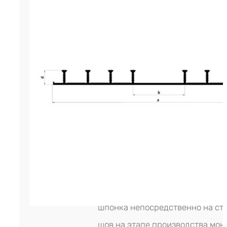
Гидрошпонка LITAPROOF OC-250
инженерный материал, разрабо
устройства качественной гидр
холодных рабочих швов бетони
конструкциях промышленного 
гражданского назначения. Дан
строительный материал являетс
который производится методом
экструдирования на современн
промышленном производствен
оборудовании. Производитель 
- LITAPROOF (Россия). Монтируе
шпонка непосредственно на ст
шов на этапе производства мон