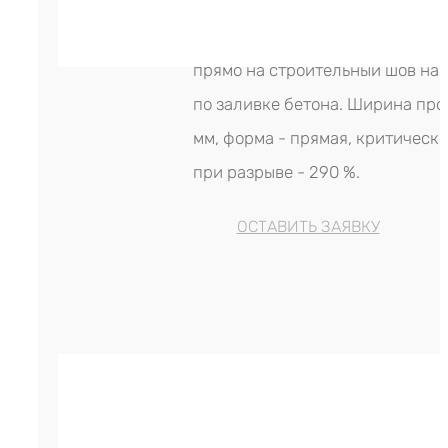
гидрошпонки - LITAPROOF (Росс
Монтируется эта гидроизоляци
прямо на строительный шов на 
по заливке бетона. Ширина про
мм, форма - прямая, критическ
при разрыве - 290 %.
ОСТАВИТЬ ЗАЯВКУ
Гидрошпонка LITAPROOF OC-250/
р.
720.00
Цена за м. (кратность - 5 м)