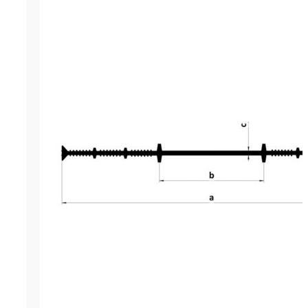
р.
715.00
Цена за м. (кратность - 5 м)
Гидрошпонка LITAPROOF IC-320
инженерный материал, предна
для герметизации холодных вн
деформационных швов бетонир
конструкциях и сооружениях
промышленного и гражданского
Этот строительный материал я
прочной эластичной лентой, ко
изготовляется методом экстру
современном производственно
оборудовании. Изготовитель шп
LITAPROOF (Россия). Монтирует