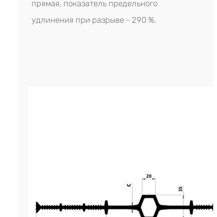
прямая, показатель предельного
удлинения при разрыве - 290 %.
Гидрошпонка LITAPROOF IE-320/5
р.
1,125.00
Цена за м. (кратность - 5 м
Гидрошпонка LITAPROOF IE-320
современный инженерный мате
предназначенный для гермети
внутренних температурных де
швов в конструкциях гражданск
промышленного назначения. Эт