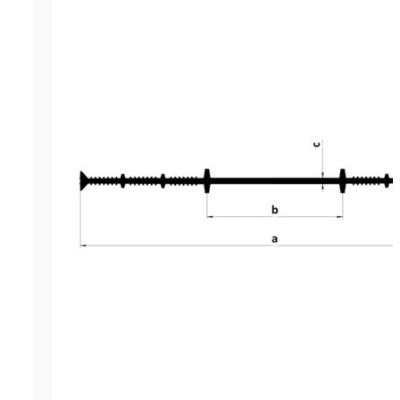
Гидрошпонка LITAPROOF IC-200
инженерный строительный мат
разработанный для гидроизоля
внутренних деформационных ш
бетонирования в конструкциях
сооружениях гражданского и
промышленного назначения. Эт
строительный материал являетс
лентой, который изготовляется
экструдированием на инновац
производственном оборудовани
Производитель гидроизоляцион