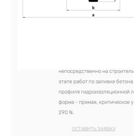
строительный материал являет
эластичной лентой, который из
методом экструдирования на и
производственном оборудовани
изготовитель шпонки - LITAPROO
Инсталлируется эта шпонка
непосредственно на строитель
этапе работ по заливке бетона
профиля гидроизоляционной ле
форма - прямая, критическое у
290 %.
ОСТАВИТЬ ЗАЯВКУ