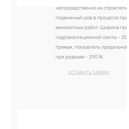
непосредственно на строитель
подвижный шов в процессе про
монолитных работ. Ширина пр
гидроизоляционной ленты - 320
прямая, показатель предельног
при разрыве - 290 %.
ОСТАВИТЬ ЗАЯВКУ
Гидрошпонка LITAPROOF HVS-125
р.
550.00
Цена за м. (кратность - 5 м)