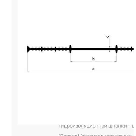
Гидрошпонка LITAPROOF IC-240
инженерный строительный мат
разработанный для устройства
гидроизоляции холодных внут
деформационных швов бетонир
различных конструкциях и соо
промышленного назначения. Д
строительный материал являет
лентой, который изготовляется
экструдированием на инновац
промышленном производствен
оборудовании. Производитель
гидроизоляционной шпонки - L