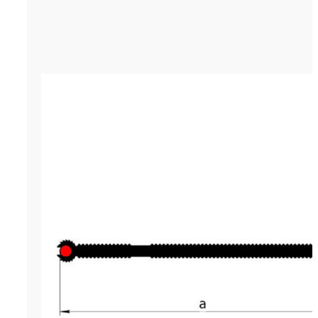
Гидрошпонка LITAPROOF HVS-125/
р.
420.00
Цена за м. (кратность - 5 м)
Гидрошпонка LITAPROOF HVS-12
современный инженерный мате
разработанный для герметизац
внутренних деформационных ш
бетонирования в различных ко
промышленного назначения. Д
строительный материал являет
лентой, который изготовляется