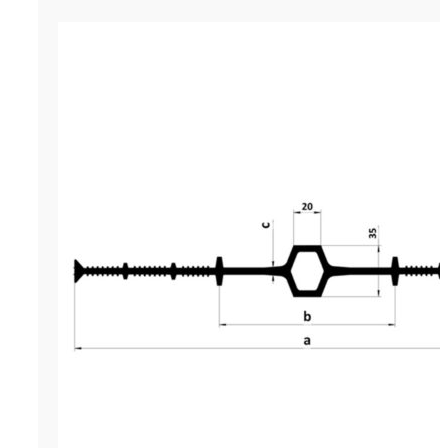
Гидрошпонка LITAPROOF IE-240/2
р.
603.00
Цена за м. (кратность - 5 м)
Гидрошпонка LITAPROOF IE-240
современный инженерный мате
разработанный для устройства
герметизации и гидроизоляции
температурных деформационны
различных конструкциях пром
гражданского назначения. Этот
строительный материал являетс
прочной эластичной лентой,
производящейся экструдирова