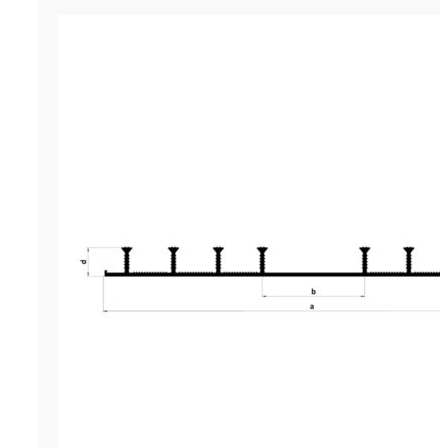
Гидрошпонка LITAPROOF OC-240/
р.
650.00
Цена за м. (кратность - 5 м)
Гидрошпонка LITAPROOF OC-240
инженерный материал, предна
для устройства качественной 
и гидроизоляции холодных раб
бетонирования в конструкциях
промышленного и гражданского
Данный материал является собо
производящейся экструдирова
инновационном производствен
оборудовании. Завод-производ