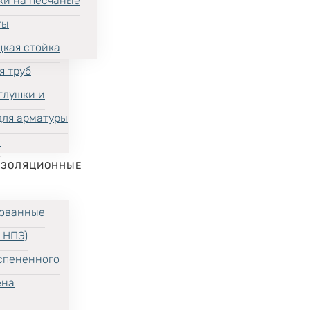
ки на песчаные
ты
цкая стойка
я труб
глушки и
для арматуры
Х
ИЗОЛЯЦИОННЫЕ
ованные
 НПЭ)
спененного
ена