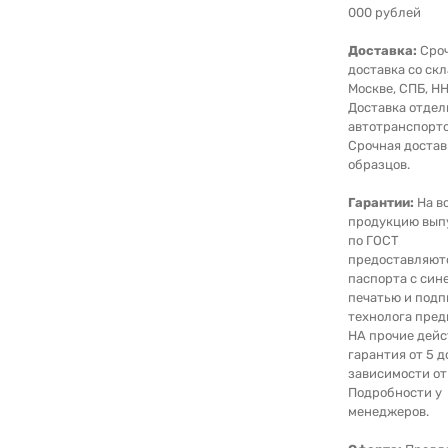
000 рублей
Доставка:
Сро
доставка со скл
Москве, СПБ, НН
Доставка отде
автотранспорто
Срочная достав
образцов.
Гарантии:
На в
продукцию вып
по ГОСТ
предоставляют
паспорта с син
печатью и под
технолога пред
НА прочие дейс
гарантия от 5 д
зависимости от
Подробности у
менеджеров.