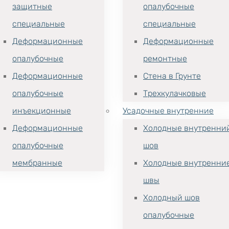
защитные
опалубочные
специальные
специальные
Деформационные
Деформационные
опалубочные
ремонтные
Деформационные
Стена в Грунте
опалубочные
Трехкулачковые
инъекционные
Усадочные внутренние
Деформационные
Холодные внутренни
опалубочные
шов
мембранные
Холодные внутренни
швы
Холодный шов
опалубочные