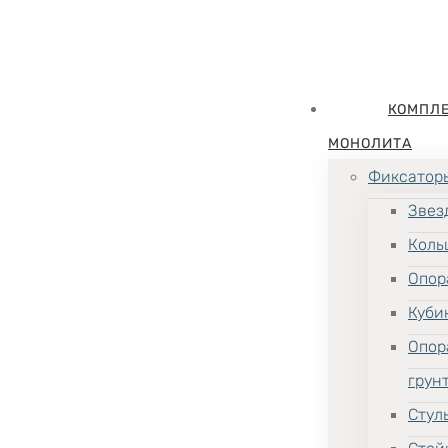
КОМПЛ
МОНОЛИТА
Фиксатор
Звез
Коль
Опор
Куби
Опор
грун
Стул