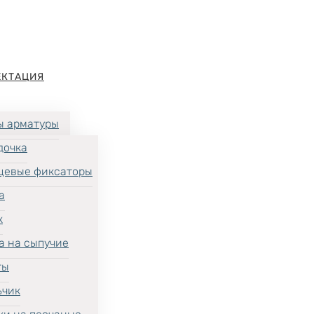
ЕКТАЦИЯ
ы арматуры
дочка
цевые фиксаторы
а
к
а на сыпучие
ты
ьчик