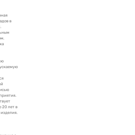
чная
адов в
.
льным
м.
ка
сю
ускаемую
ся
ей
писью
приятия.
твует
о 20 лет в
 изделия.