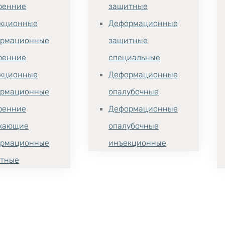
ренние
защитные
кционные
Деформационные
рмационные
защитные
ренние
специальные
кционные
Деформационные
рмационные
опалубочные
ренние
Деформационные
хающие
опалубочные
рмационные
инъекционные
тные