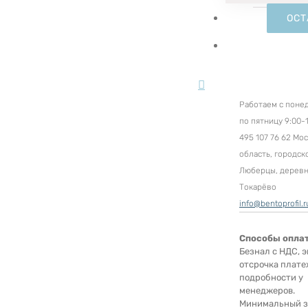
ОСТ
Работаем с поне
по пятницу 9:00-1
495 107 76 62 Мо
область, городск
Люберцы, дерев
Токарёво
info@bentoprofil.r
Способы опла
Безнал с НДС, э
отсрочка плате
подробности у
менеджеров.
Минимальный за