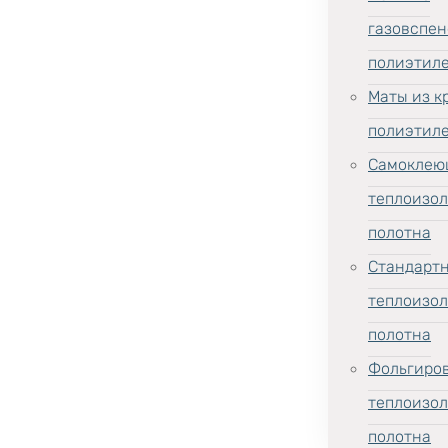
газовспен
полиэтил
Маты из к
полиэтил
Самоклею
теплоизо
полотна
Стандарт
теплоизо
полотна
Фольгиро
теплоизо
полотна