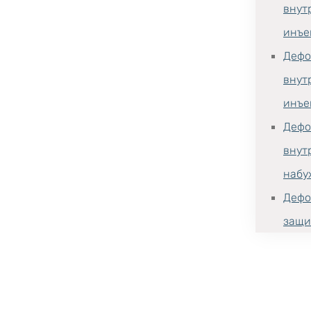
внут
инъе
Дефо
внут
инъе
Дефо
внут
набу
Дефо
защи