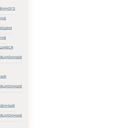
енного
ена
рошки
ена
щиеся
ляционные
ные
ляционные
ванные
ляционные