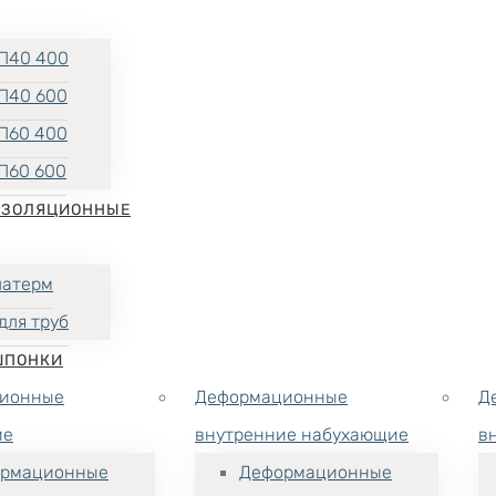
П40 400
П40 600
П60 400
П60 600
ИЗОЛЯЦИОННЫЕ
латерм
для труб
ШПОНКИ
ионные
Деформационные
Д
ие
внутренние набухающие
в
рмационные
Деформационные