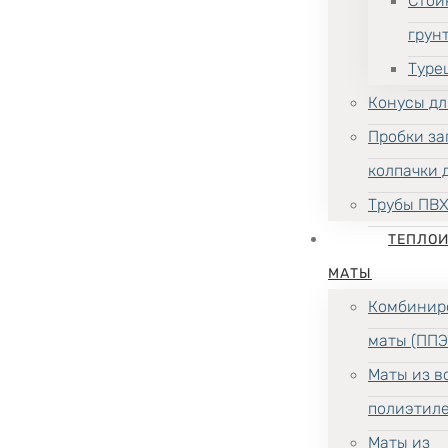
Стой
грун
Туре
Конусы дл
Пробки за
колпачки 
Трубы ПВ
ТЕПЛО
МАТЫ
Комбинир
маты (ППЭ
Маты из в
полиэтил
Маты из