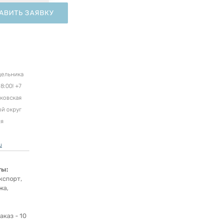
АВИТЬ ЗАЯВКУ
дельника
8:00! +7
сковская
ой округ
ня
u
ты:
кспорт,
жа,
каз - 10