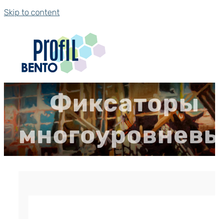
Skip to content
Фиксаторы
многоуровнев
Фиксатор арматуры многоуровнев
р.
5.04
Цена за штуку