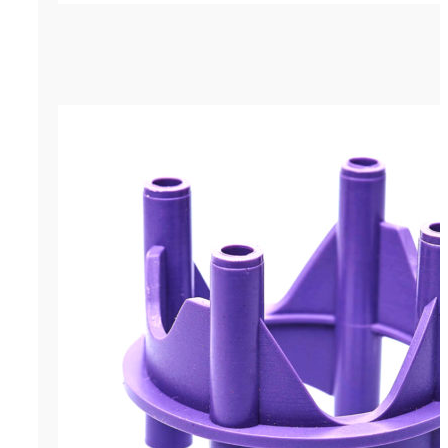
Фиксатор арматуры многоуровнев
р.
5.04
Цена за штуку
Фиксатор арматуры многоуровн
мм - пластиковый фиксатор в ф
использующийся для фиксации
большом расстоянии . Толщина
слоя 95, 105 мм. Данный фикс
элемент подходит для арматур
мм. Продаётся кратно упаковкам