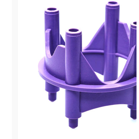
Фиксатор арматуры многоуровн
мм - пластиковый фиксатор в в
применяющийся для установки
металлической арматуры на бо
расстоянии . Толщина защитного
мм. Данный фиксирующий элем
используется для арматуры ди
Продаётся кратно упаковкам по
ОСТАВИТЬ ЗАЯВКУ