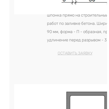
Аквастоп (Россия). Инсталлируе
шпонка прямо на строительный 
работ по заливке бетона. Шири
90 мм, форма - П - образная, п
удлинение перед разрывом - 30
ОСТАВИТЬ ЗАЯВКУ
Гидрошпонка Аквастоп ДЗС-140/1
р.
1,675.00
Цена за м. (кратность - 5 м
Гидрошпонка Аквастоп ДЗС-140