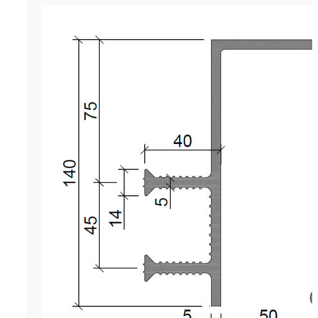
Гидрошпонка Аквастоп ДЗС-140/5
р.
1,417.00
Цена за м. (кратность - 5 м
Гидрошпонка Аквастоп ДЗС-140
- инженерный строительный ма
разработанный для герметизац
деформационных швов защитног
конструкциях коммерческого,
промышленного и гражданского
Этот строительный материал я
лентой, который производится 
экструдирования на современн
промышленном производствен
оборудовании. Производитель 