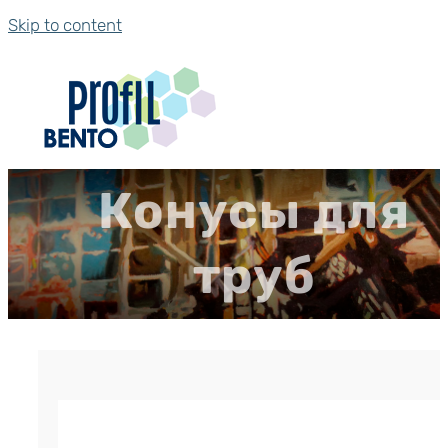
Skip to content
Конусы для
труб
Конус для трубы Ø22 мм
р.
0.84
Цена за штуку