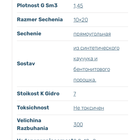
Plotnost G Sm3
1,45
Razmer Sechenia
10×20
Sechenie
прямоугольная
из синтетического
каучука и
Sostav
бентонитового
порошка.
Stoikost K Gidro
7
Toksichnost
Не токсичен
Velichina
300
Razbuhania