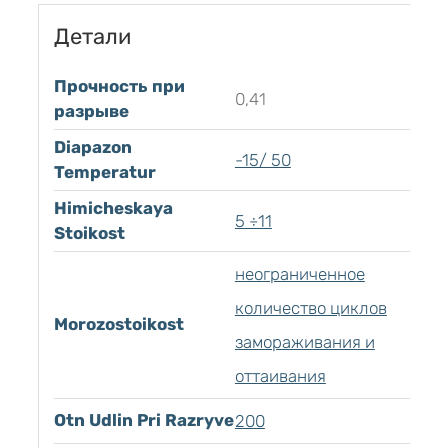
Детали
Прочность при
0,41
разрыве
Diapazon
-15/ 50
Temperatur
Himicheskaya
5 ÷11
Stoikost
неограниченное
количество циклов
Morozostoikost
замораживания и
оттаивания
Otn Udlin Pri Razryve
200