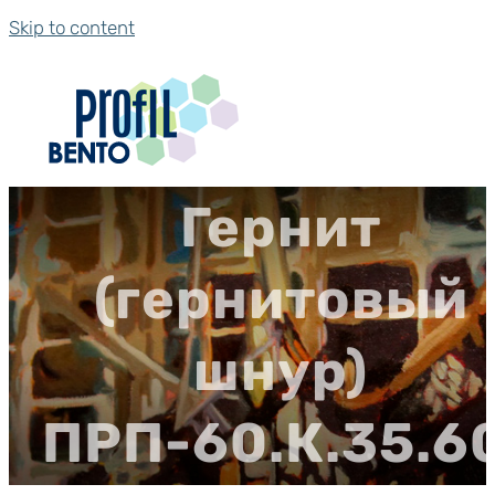
Skip to content
Гернит
(гернитовый
шнур)
ПРП-60.К.35.6