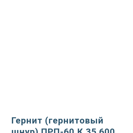
Гернит (гернитовый
шнур) ПРП-60.К.35.600