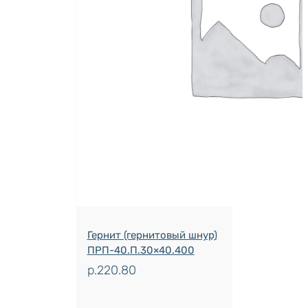
Гернит (гернитовый шнур)
ПРП-40.П.30×40.400
р.
220.80