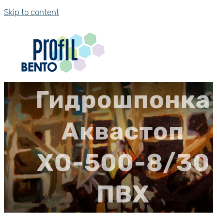
Skip to content
Гидрошпонка
Аквастоп
ХО-500-8/30
ПВХ