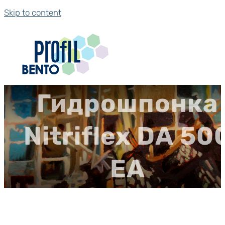
Skip to content
Гидрошпонка
Nitriflex DА 50
ЕА