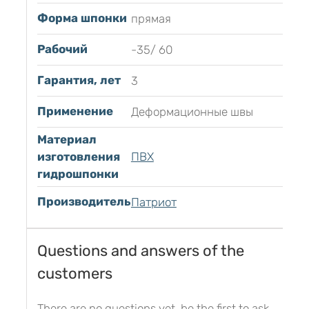
Форма шпонки
прямая
Рабочий
-35/ 60
Гарантия, лет
3
Применение
Деформационные швы
Материал
изготовления
ПВХ
гидрошпонки
Производитель
Патриот
Questions and answers of the
customers
There are no questions yet, be the first to ask