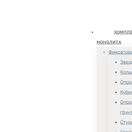
КОМПЛ
МОНОЛИТА
Фиксатор
Звез
Коль
Опор
Куби
Опор
грун
Стул