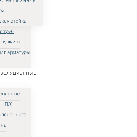
ки на песчаные
ты
цкая стойка
я труб
глушки и
для арматуры
Х
ИЗОЛЯЦИОННЫЕ
ованные
 НПЭ)
спененного
ена