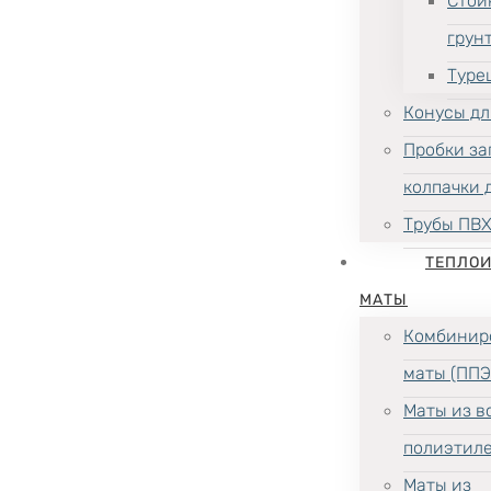
Стой
грун
Туре
Конусы дл
Пробки за
колпачки 
Трубы ПВ
ТЕПЛО
МАТЫ
Комбинир
маты (ППЭ
Маты из в
полиэтил
Маты из