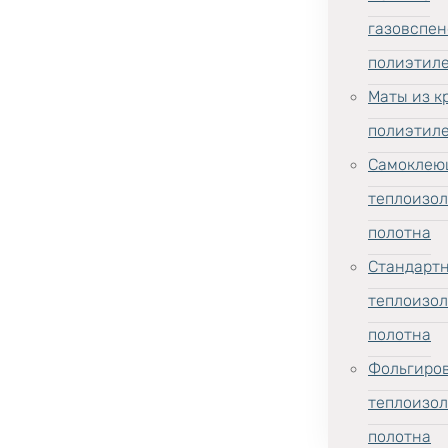
газовспен
полиэтил
Маты из к
полиэтил
Самоклею
теплоизо
полотна
Стандарт
теплоизо
полотна
Фольгиро
теплоизо
полотна