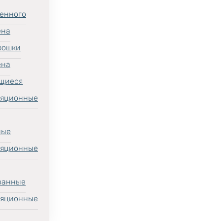
енного
ена
рошки
ена
щиеся
ляционные
ные
ляционные
ванные
ляционные