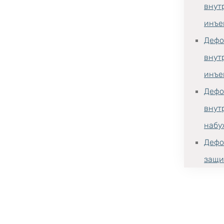
внут
инъе
Дефо
внут
инъе
Дефо
внут
набу
Дефо
защи