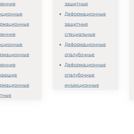
ренние
защитные
кционные
Деформационные
рмационные
защитные
ренние
специальные
кционные
Деформационные
рмационные
опалубочные
ренние
Деформационные
хающие
опалубочные
рмационные
инъекционные
тные