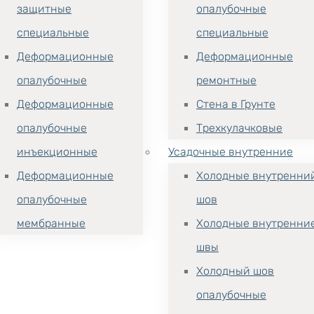
защитные
опалубочные
специальные
специальные
Деформационные
Деформационные
опалубочные
ремонтные
Деформационные
Стена в Грунте
опалубочные
Трехкулачковые
инъекционные
Усадочные внутренние
Деформационные
Холодные внутренни
опалубочные
шов
мембранные
Холодные внутренни
швы
Холодный шов
опалубочные