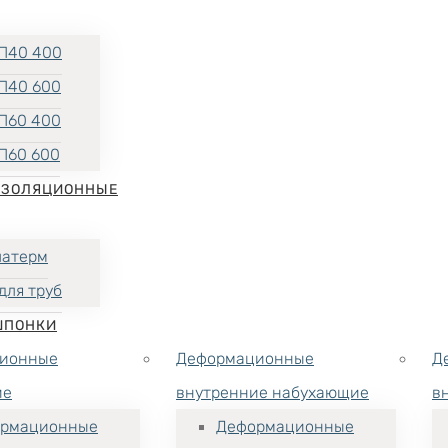
П40 400
П40 600
П60 400
П60 600
ИЗОЛЯЦИОННЫЕ
латерм
для труб
ШПОНКИ
ионные
Деформационные
Д
ие
внутренние набухающие
в
рмационные
Деформационные