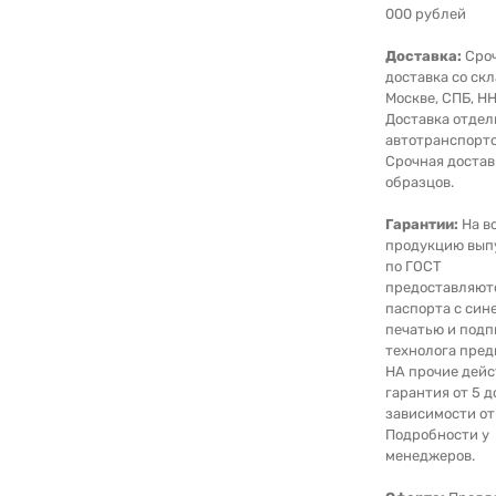
000 рублей
Доставка:
Сро
доставка со скл
Москве, СПБ, НН
Доставка отде
автотранспорто
Срочная достав
образцов.
Гарантии:
На в
продукцию вып
по ГОСТ
предоставляют
паспорта с син
печатью и под
технолога пред
НА прочие дейс
гарантия от 5 д
зависимости от
Подробности у
менеджеров.