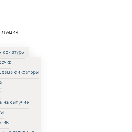
ЕКТАЦИЯ
ы арматуры
дочка
цевые фиксаторы
а
к
а на сыпучие
ты
ьчик