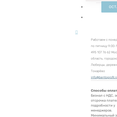
ОСТ
Работаем с поне
по пятницу 9:00-1
495 107 76 62 Мо
область, городск
Люберцы, дерев
Токарёво
info@bentoprofil.r
Способы опла
Безнал с НДС, э
отсрочка плате
подробности у
менеджеров.
Минимальный за