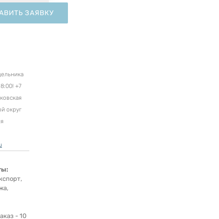
АВИТЬ ЗАЯВКУ
дельника
8:00! +7
сковская
ой округ
ня
u
ты:
кспорт,
жа,
каз - 10