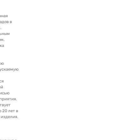
чная
адов в
.
льным
м.
ка
сю
ускаемую
ся
ей
писью
приятия.
твует
о 20 лет в
 изделия.