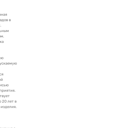
чная
адов в
.
льным
м.
ка
сю
ускаемую
ся
ей
писью
приятия.
твует
о 20 лет в
 изделия.