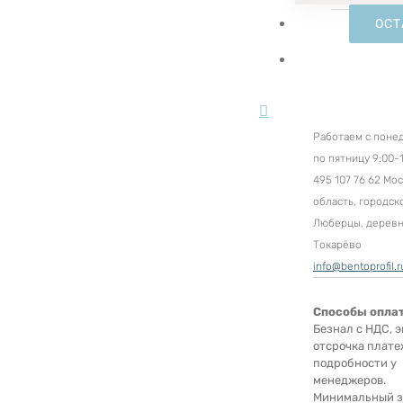
ОСТ
Работаем с поне
по пятницу 9:00-1
495 107 76 62 Мо
область, городск
Люберцы, дерев
Токарёво
info@bentoprofil.r
Способы опла
Безнал с НДС, э
отсрочка плате
подробности у
менеджеров.
Минимальный за