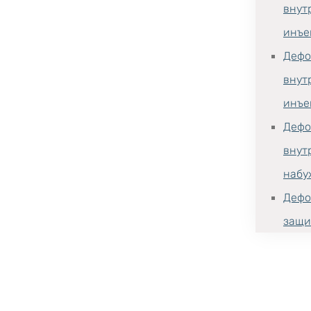
внут
инъе
Дефо
внут
инъе
Дефо
внут
набу
Дефо
защи