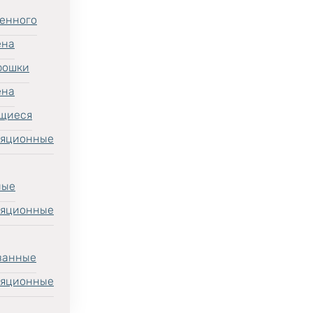
енного
ена
рошки
ена
щиеся
ляционные
ные
ляционные
ванные
ляционные