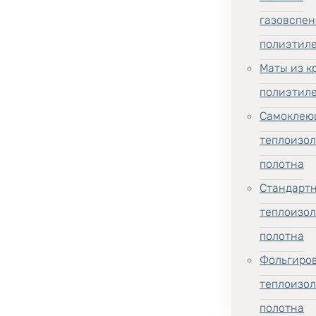
газовспен
полиэтил
Маты из к
полиэтил
Самоклею
теплоизо
полотна
Стандарт
теплоизо
полотна
Фольгиро
теплоизо
полотна