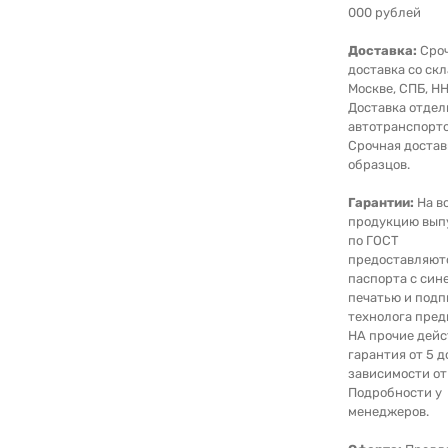
000 рублей
Доставка:
Сро
доставка со скл
Москве, СПБ, НН
Доставка отде
автотранспорто
Срочная достав
образцов.
Гарантии:
На в
продукцию вып
по ГОСТ
предоставляют
паспорта с син
печатью и под
технолога пред
НА прочие дейс
гарантия от 5 д
зависимости от
Подробности у
менеджеров.