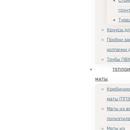
Стой
грун
Туре
Конусы дл
Пробки за
колпачки 
Трубы ПВ
ТЕПЛО
МАТЫ
Комбинир
маты (ППЭ
Маты из в
полиэтил
Маты из