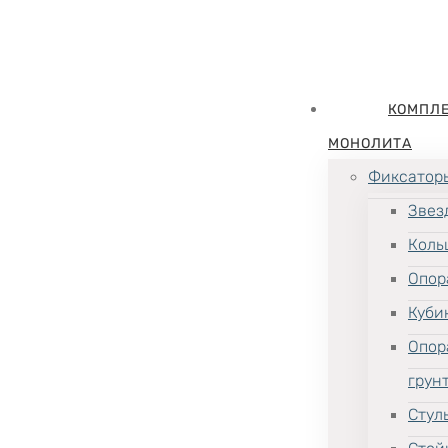
КОМПЛ
МОНОЛИТА
Фиксатор
Звез
Коль
Опор
Куби
Опор
грун
Стул