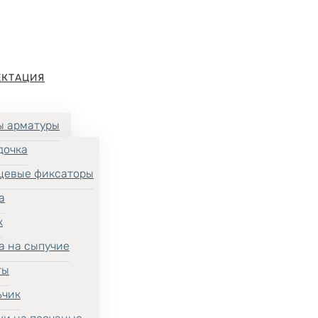
ЕКТАЦИЯ
ы арматуры
дочка
цевые фиксаторы
а
к
а на сыпучие
ты
ьчик