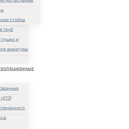
ки на песчаные
ты
цкая стойка
я труб
глушки и
для арматуры
Х
ИЗОЛЯЦИОННЫЕ
ованные
 НПЭ)
спененного
ена