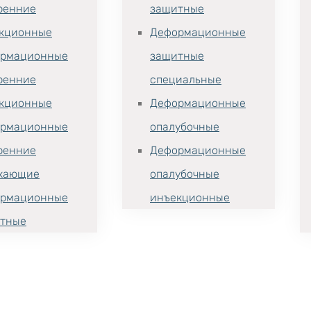
ренние
защитные
кционные
Деформационные
рмационные
защитные
ренние
специальные
кционные
Деформационные
рмационные
опалубочные
ренние
Деформационные
хающие
опалубочные
рмационные
инъекционные
тные