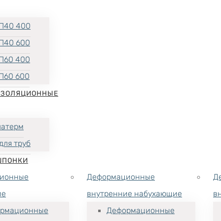
П40 400
П40 600
П60 400
П60 600
ИЗОЛЯЦИОННЫЕ
латерм
для труб
ШПОНКИ
ионные
Деформационные
Д
ие
внутренние набухающие
в
рмационные
Деформационные