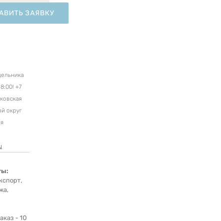
АВИТЬ ЗАЯВКУ
дельника
8:00! +7
сковская
ой округ
ня
u
ты:
кспорт,
жа,
каз - 10