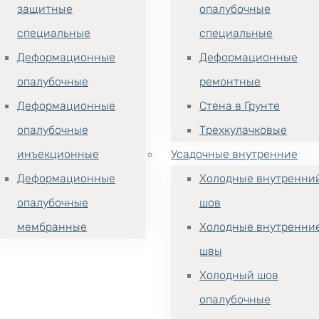
защитные
опалубочные
специальные
специальные
Деформационные
Деформационные
опалубочные
ремонтные
Деформационные
Стена в Грунте
опалубочные
Трехкулачковые
инъекционные
Усадочные внутренние
Деформационные
Холодные внутренни
опалубочные
шов
мембранные
Холодные внутренни
швы
Холодный шов
опалубочные