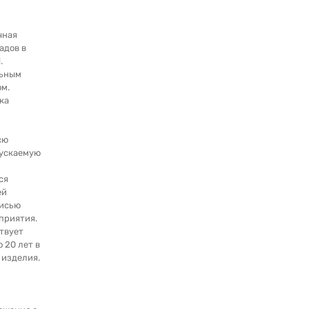
чная
адов в
.
льным
м.
ка
сю
ускаемую
ся
ей
писью
приятия.
твует
о 20 лет в
 изделия.