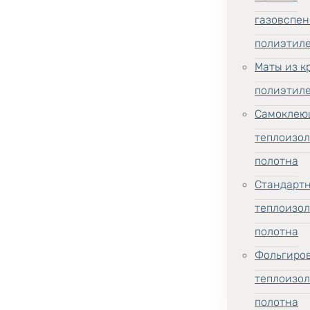
газовспен
полиэтил
Маты из к
полиэтил
Самоклею
теплоизо
полотна
Стандарт
теплоизо
полотна
Фольгиро
теплоизо
полотна