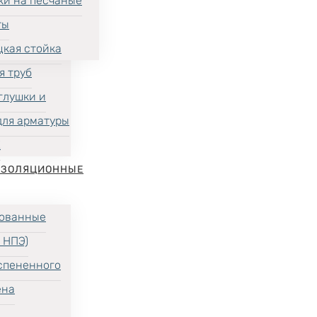
ки на песчаные
ты
цкая стойка
я труб
глушки и
для арматуры
Х
ИЗОЛЯЦИОННЫЕ
ованные
 НПЭ)
спененного
ена