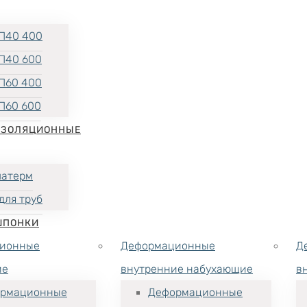
П40 400
П40 600
П60 400
П60 600
ИЗОЛЯЦИОННЫЕ
латерм
для труб
ШПОНКИ
ионные
Деформационные
Д
ие
внутренние набухающие
в
рмационные
Деформационные