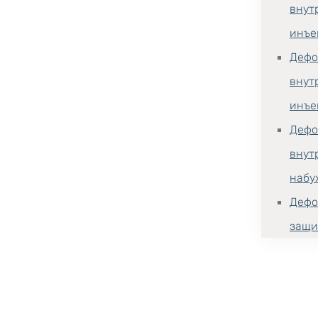
внут
инъе
Дефо
внут
инъе
Дефо
внут
набу
Дефо
защи