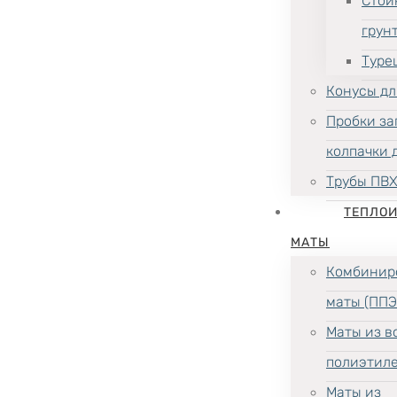
Стой
грун
Туре
Конусы дл
Пробки за
колпачки 
Трубы ПВ
ТЕПЛО
МАТЫ
Комбинир
маты (ППЭ
Маты из в
полиэтил
Маты из