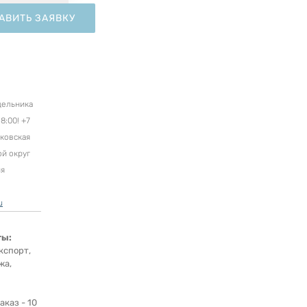
АВИТЬ ЗАЯВКУ
дельника
8:00! +7
сковская
ой округ
ня
u
ты:
кспорт,
жа,
каз - 10