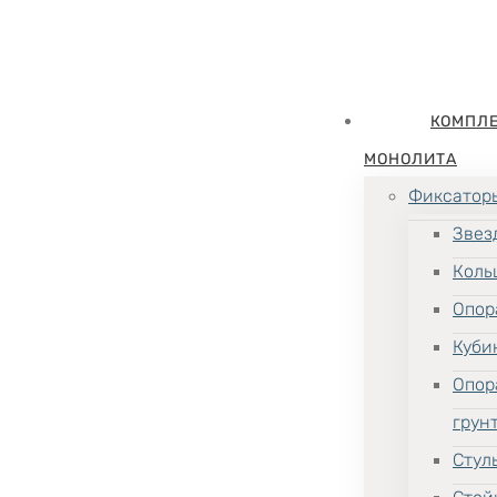
КОМПЛ
МОНОЛИТА
Фиксатор
Звез
Коль
Опор
Куби
Опор
грун
Стул