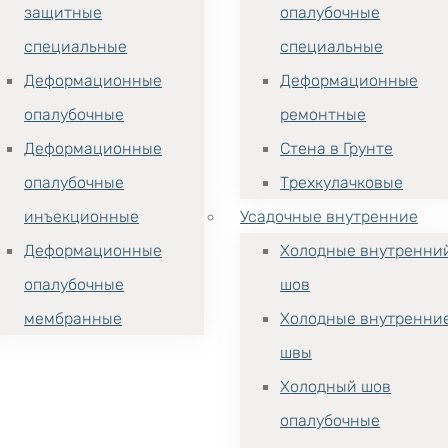
защитные
опалубочные
специальные
специальные
Деформационные
Деформационные
опалубочные
ремонтные
Деформационные
Стена в Грунте
опалубочные
Трехкулачковые
инъекционные
Усадочные внутренние
Деформационные
Холодные внутренни
опалубочные
шов
мембранные
Холодные внутренни
швы
Холодный шов
опалубочные