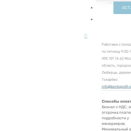
ОСТ
Работаем с поне
по пятницу 9:00-1
495 107 76 62 Мо
область, городск
Люберцы, дерев
Токарёво
info@bentoprofil.r
Способы опла
Безнал с НДС, э
отсрочка плате
подробности у
менеджеров.
Минимальный за