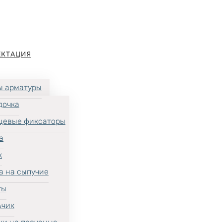
ЕКТАЦИЯ
ы арматуры
дочка
цевые фиксаторы
а
к
а на сыпучие
ты
ьчик