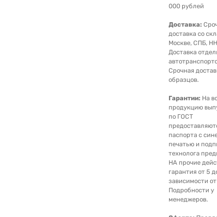
000 рублей
Доставка:
Сро
доставка со скл
Москве, СПБ, НН
Доставка отде
автотранспорто
Срочная достав
образцов.
Гарантии:
На в
продукцию вып
по ГОСТ
предоставляют
паспорта с син
печатью и под
технолога пред
НА прочие дейс
гарантия от 5 д
зависимости от
Подробности у
менеджеров.