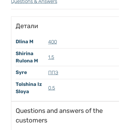
Questions & Answers
Детали
Dlina M
400
Shirina
1.5
Rulona M
Syre
ППЭ
Tolshina Iz
0.5
Sloya
Questions and answers of the
customers