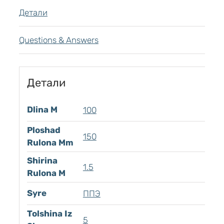
Детали
Questions & Answers
Детали
Dlina M
100
Ploshad
150
Rulona Mm
Shirina
1.5
Rulona M
Syre
ППЭ
Tolshina Iz
5