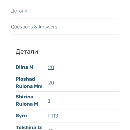
Детали
Questions & Answers
Детали
Dlina M
20
Ploshad
20
Rulona Mm
Shirina
1
Rulona M
Syre
ППЭ
Tolshina Iz