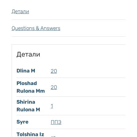
Детали
Questions & Answers
Детали
Dlina M
20
Ploshad
20
Rulona Mm
Shirina
1
Rulona M
Syre
ППЭ
Tolshina Iz