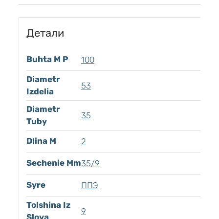
Детали
Buhta M P
100
Diametr
53
Izdelia
Diametr
35
Tuby
Dlina M
2
Sechenie Mm
35/9
Syre
ППЭ
Tolshina Iz
9
Sloya