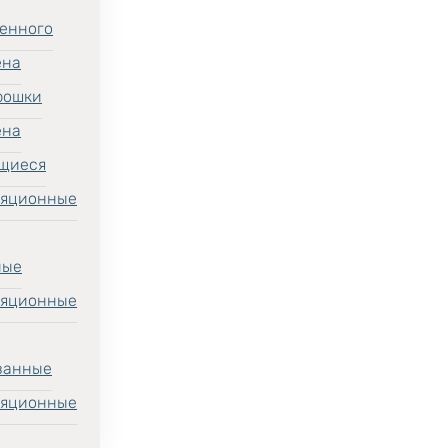
енного
ена
рошки
ена
щиеся
ляционные
ные
ляционные
ванные
ляционные