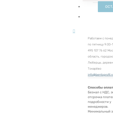
ОСТ
Работаем с поне
по пятницу 9:00-1
495 107 76 62 Мо
область, городск
Люберцы, дерев
Токарёво
info@bentoprofil.r
Способы опла
Безнал с НДС, э
отсрочка плате
подробности у
менеджеров.
Минимальный за