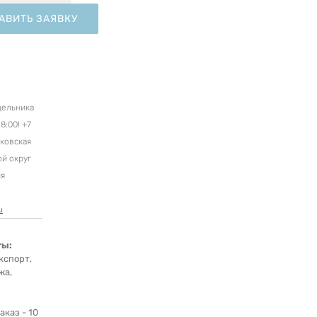
АВИТЬ ЗАЯВКУ
дельника
8:00! +7
сковская
ой округ
ня
u
ты:
кспорт,
жа,
каз - 10