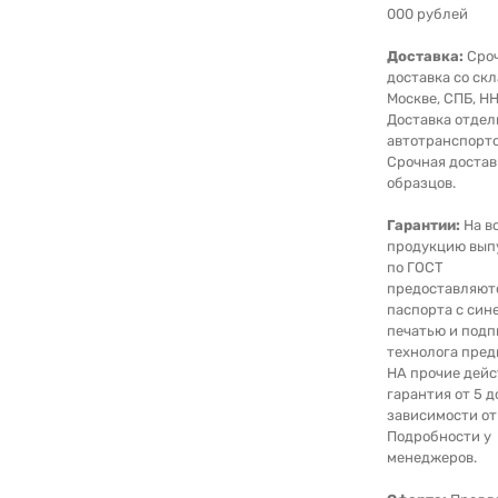
000 рублей
Доставка:
Сро
доставка со скл
Москве, СПБ, НН
Доставка отде
автотранспорто
Срочная достав
образцов.
Гарантии:
На в
продукцию вып
по ГОСТ
предоставляют
паспорта с син
печатью и под
технолога пред
НА прочие дейс
гарантия от 5 д
зависимости от
Подробности у
менеджеров.