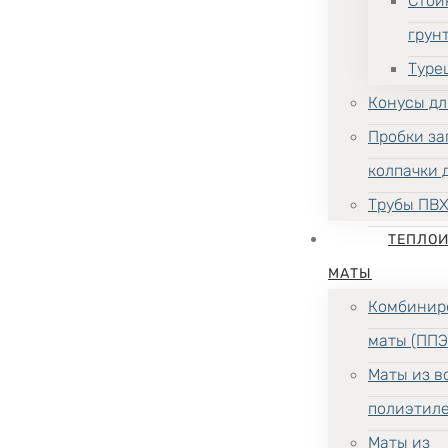
Стой
грун
Туре
Конусы дл
Пробки за
колпачки 
Трубы ПВ
ТЕПЛО
МАТЫ
Комбинир
маты (ППЭ
Маты из в
полиэтил
Маты из