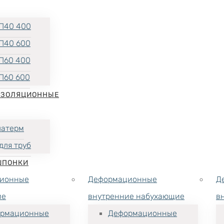
П40 400
П40 600
П60 400
П60 600
ИЗОЛЯЦИОННЫЕ
латерм
для труб
ШПОНКИ
ионные
Деформационные
Д
ие
внутренние набухающие
в
рмационные
Деформационные