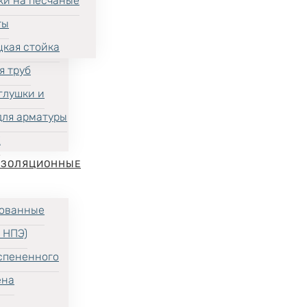
ки на песчаные
ты
цкая стойка
я труб
глушки и
для арматуры
Х
ИЗОЛЯЦИОННЫЕ
ованные
 НПЭ)
спененного
ена