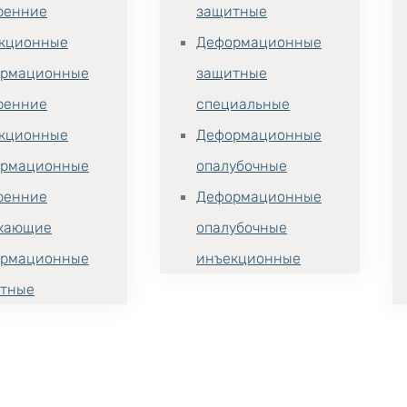
ренние
защитные
кционные
Деформационные
рмационные
защитные
ренние
специальные
кционные
Деформационные
рмационные
опалубочные
ренние
Деформационные
хающие
опалубочные
рмационные
инъекционные
тные