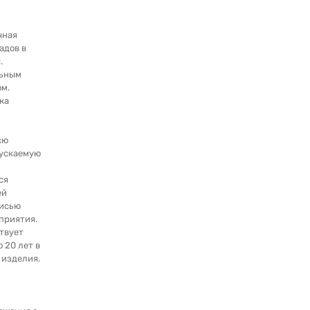
чная
адов в
.
льным
м.
ка
сю
ускаемую
ся
ей
писью
приятия.
твует
о 20 лет в
 изделия.