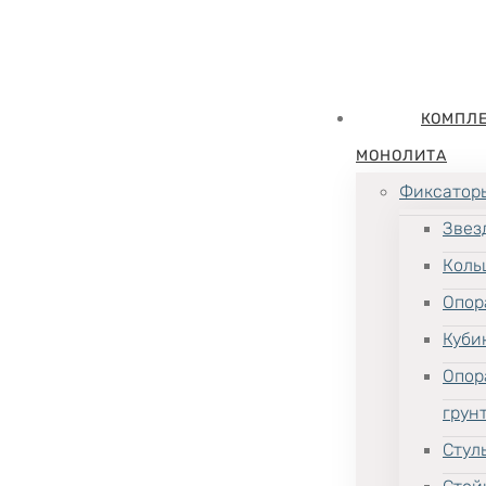
КОМПЛ
МОНОЛИТА
Фиксатор
Звез
Коль
Опор
Куби
Опор
грун
Стул