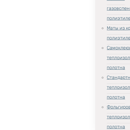
газовспен
полиэтил
Маты из к
полиэтил
Самоклею
теплоизо
полотна
Стандарт
теплоизо
полотна
Фольгиро
теплоизо
полотна