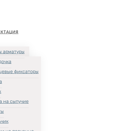
ЕКТАЦИЯ
ы арматуры
дочка
цевые фиксаторы
а
к
а на сыпучие
ты
ьчик