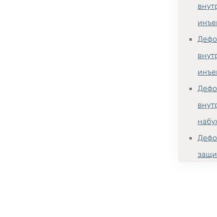
внут
инъе
Дефо
внут
инъе
Дефо
внут
набу
Дефо
защи