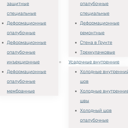
защитные
опалубочные
специальные
специальные
Деформационные
Деформационные
опалубочные
ремонтные
Деформационные
Стена в Грунте
опалубочные
Трехкулачковые
инъекционные
Усадочные внутренние
Деформационные
Холодные внутренни
опалубочные
шов
мембранные
Холодные внутренни
швы
Холодный шов
опалубочные