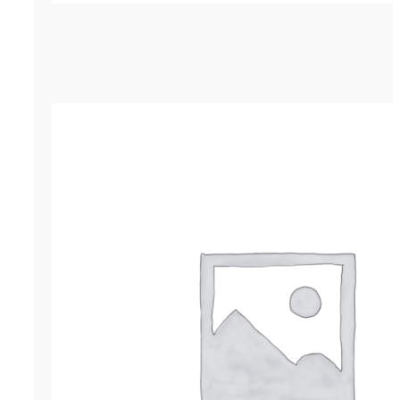
Гернит (гернитовый шнур) ПРП-40
р.
209.30
ОСТАВИТЬ ЗАЯВКУ