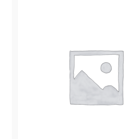
Гернит (гернитовый шнур) ПРП-60
р.
523.25
ОСТАВИТЬ ЗАЯВКУ