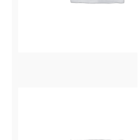
Гернит (гернитовый шнур) ПРП-60
р.
402.50
ОСТАВИТЬ ЗАЯВКУ