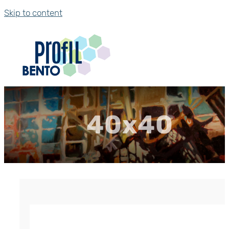
Skip to content
40x40
Гернит (гернитовый шнур) ПРП-40
р.
193.20