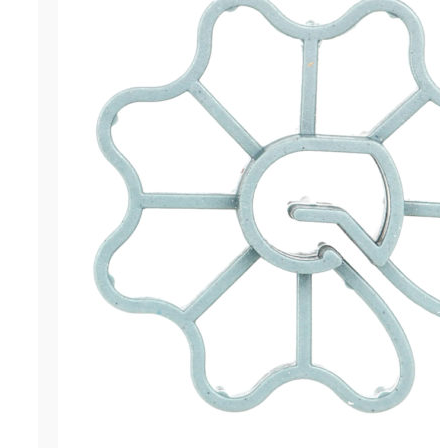
Фиксатор арматуры "Звездочка"
платиковый закладной элемент
выпускающийся в форме звездо
применяющийся для фиксации 
арматуры в вертикальной плоск
Толищна слоя 20 мм. Данный фи
пластика подходит для армату
мм. Продаётся кратно упаковкам
ОСТАВИТЬ ЗАЯВКУ