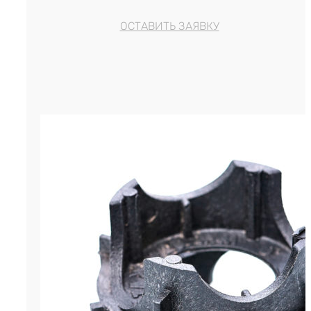
ОСТАВИТЬ ЗАЯВКУ
Стойка многоэтажная для армату
р.
2.30
Цена за штуку
Стойка многоэтажная для арма
фиксатор в виде колечка, исп
для монтажа арматуры на боль
расстоянии . Высота защитного 
30, 35 мм. Данный фиксирующи
используется для арматуры ди