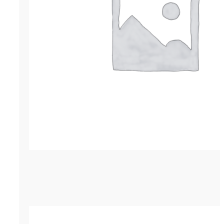
Гернит (гернитовый шнур) ПРП-60