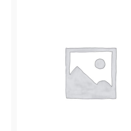
Гернит (гернитовый шнур) ПРП-60.
р.
92.00
ОСТАВИТЬ ЗАЯВКУ