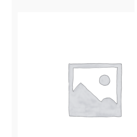
Гернит (гернитовый шнур) ПРП-60
р.
258.75
ОСТАВИТЬ ЗАЯВКУ