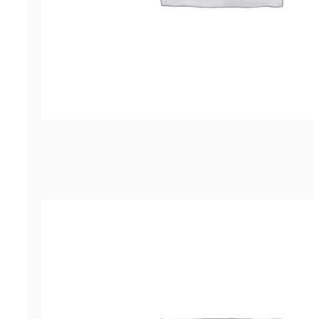
Гернит (гернитовый шнур) ПРП-60.
р.
86.25
ОСТАВИТЬ ЗАЯВКУ