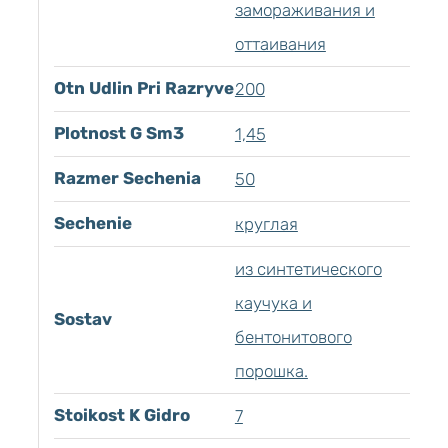
замораживания и
оттаивания
Otn Udlin Pri Razryve
200
Plotnost G Sm3
1,45
Razmer Sechenia
50
Sechenie
круглая
из синтетического
каучука и
Sostav
бентонитового
порошка.
Stoikost K Gidro
7