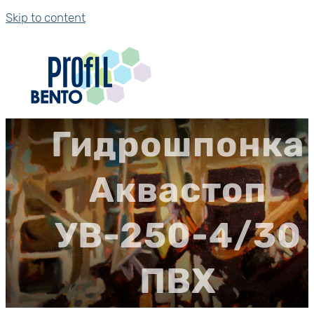
Skip to content
Гидрошпонка
Аквастоп
УВ-250-4/30
ПВХ