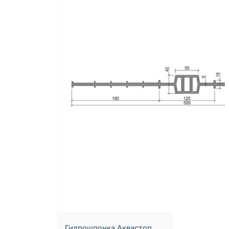
Гидрошпонка Аквастоп