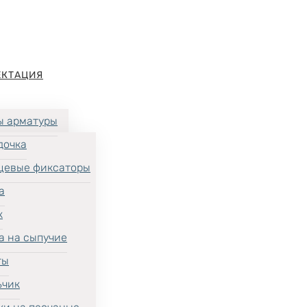
ЕКТАЦИЯ
ы арматуры
дочка
цевые фиксаторы
а
к
а на сыпучие
ты
ьчик