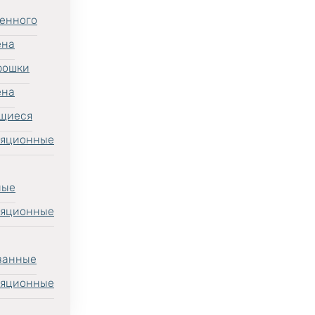
енного
ена
рошки
ена
щиеся
ляционные
ные
ляционные
ванные
ляционные