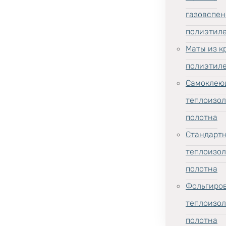
газовспен
полиэтил
Маты из к
полиэтил
Самоклею
теплоизо
полотна
Стандарт
теплоизо
полотна
Фольгиро
теплоизо
полотна