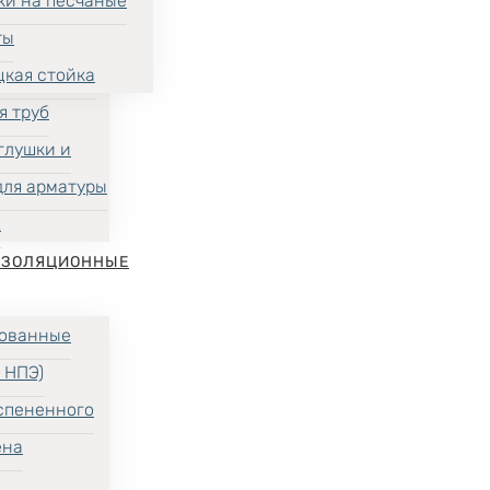
ки на песчаные
ты
цкая стойка
я труб
глушки и
для арматуры
Х
ИЗОЛЯЦИОННЫЕ
ованные
 НПЭ)
спененного
ена