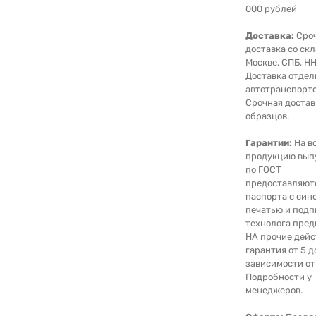
000 рублей
Доставка:
Сро
доставка со скл
Москве, СПБ, НН
Доставка отде
автотранспорто
Срочная достав
образцов.
Гарантии:
На в
продукцию вып
по ГОСТ
предоставляют
паспорта с син
печатью и под
технолога пред
НА прочие дейс
гарантия от 5 д
зависимости от
Подробности у
менеджеров.