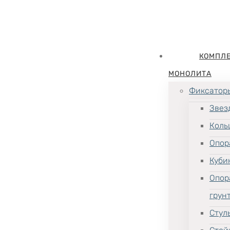
КОМПЛ
МОНОЛИТА
Фиксатор
Звез
Коль
Опор
Куби
Опор
грун
Стул