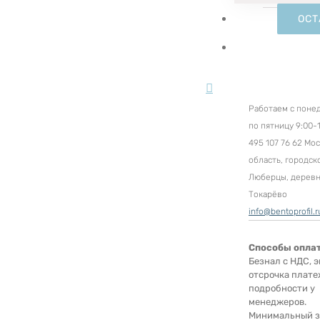
ОСТ
Работаем с поне
по пятницу 9:00-1
495 107 76 62 Мо
область, городск
Люберцы, дерев
Токарёво
info@bentoprofil.r
Способы опла
Безнал с НДС, э
отсрочка плате
подробности у
менеджеров.
Минимальный за