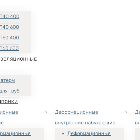
П40 400
П40 600
П60 400
П60 600
ИЗОЛЯЦИОННЫЕ
латерм
для труб
ШПОНКИ
ионные
Деформационные
Д
ие
внутренние набухающие
в
рмационные
Деформационные