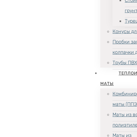
Стой
грун
Туре
Конусы дл
Пробки за
колпачки 
Трубы ПВ
ТЕПЛО
МАТЫ
Комбинир
маты (ППЭ
Маты из в
полиэтил
Маты из