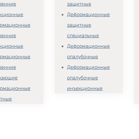
ренние
защитные
кционные
Деформационные
рмационные
защитные
ренние
специальные
кционные
Деформационные
рмационные
опалубочные
ренние
Деформационные
хающие
опалубочные
рмационные
инъекционные
тные