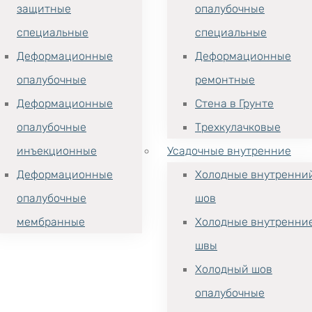
защитные
опалубочные
специальные
специальные
Деформационные
Деформационные
опалубочные
ремонтные
Деформационные
Стена в Грунте
опалубочные
Трехкулачковые
инъекционные
Усадочные внутренние
Деформационные
Холодные внутренни
опалубочные
шов
мембранные
Холодные внутренни
швы
Холодный шов
опалубочные