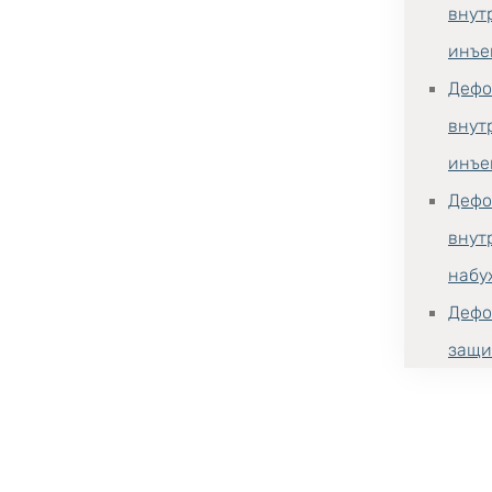
внут
инъе
Дефо
внут
инъе
Дефо
внут
набу
Дефо
защи