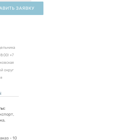
АВИТЬ ЗАЯВКУ
дельника
8:00! +7
сковская
ой округ
ня
u
ты:
кспорт,
жа,
каз - 10