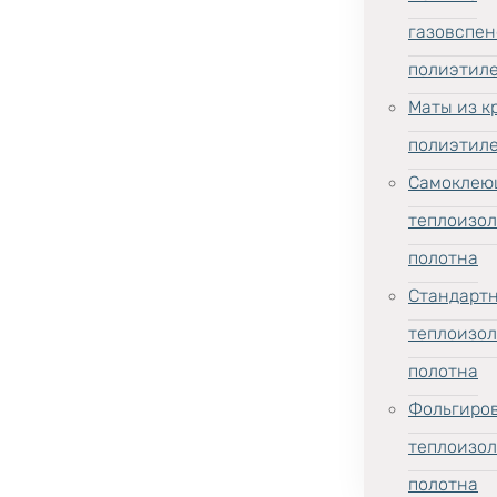
газовспен
полиэтил
Маты из к
полиэтил
Самоклею
теплоизо
полотна
Стандарт
теплоизо
полотна
Фольгиро
теплоизо
полотна