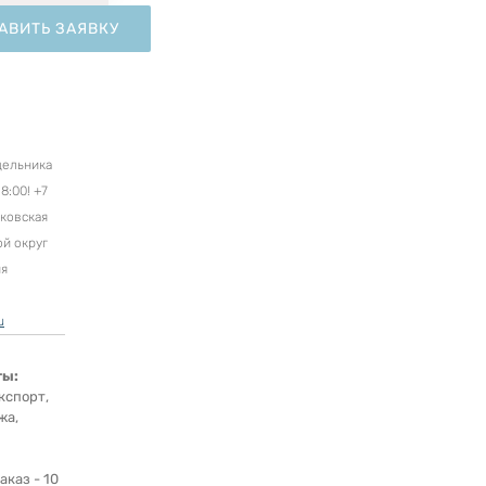
АВИТЬ ЗАЯВКУ
дельника
8:00! +7
сковская
ой округ
ня
u
ты:
кспорт,
жа,
каз - 10