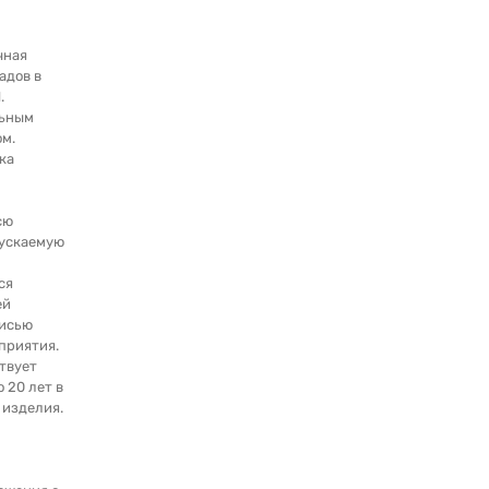
чная
адов в
.
льным
м.
ка
сю
ускаемую
ся
ей
писью
приятия.
твует
о 20 лет в
 изделия.