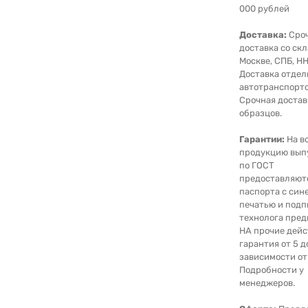
000 рублей
Доставка:
Сро
доставка со скл
Москве, СПБ, НН
Доставка отде
автотранспорто
Срочная достав
образцов.
Гарантии:
На в
продукцию вып
по ГОСТ
предоставляют
паспорта с син
печатью и под
технолога пред
НА прочие дейс
гарантия от 5 д
зависимости от
Подробности у
менеджеров.