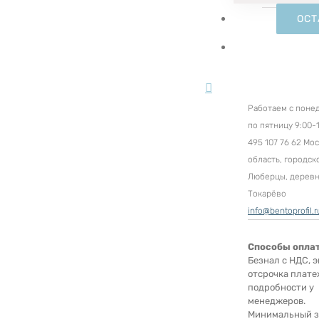
ОСТ
Работаем с поне
по пятницу 9:00-1
495 107 76 62 Мо
область, городск
Люберцы, дерев
Токарёво
info@bentoprofil.r
Способы опла
Безнал с НДС, э
отсрочка плате
подробности у
менеджеров.
Минимальный за