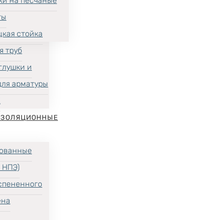
ки на песчаные
ты
цкая стойка
я труб
глушки и
для арматуры
Х
ИЗОЛЯЦИОННЫЕ
ованные
 НПЭ)
спененного
ена