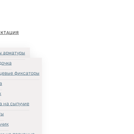
ЕКТАЦИЯ
ы арматуры
дочка
цевые фиксаторы
а
к
а на сыпучие
ты
ьчик