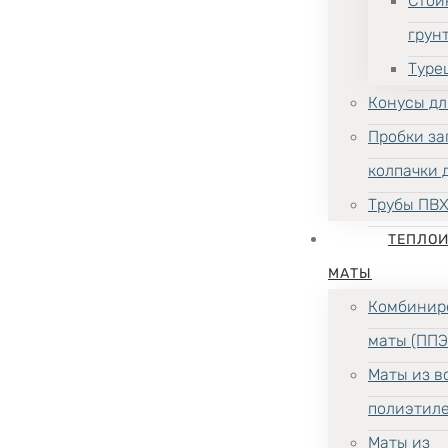
Стой
грун
Туре
Конусы дл
Пробки за
колпачки 
Трубы ПВ
ТЕПЛО
МАТЫ
Комбинир
маты (ППЭ
Маты из в
полиэтил
Маты из