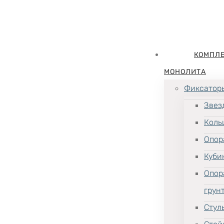
КОМПЛ
МОНОЛИТА
Фиксатор
Звез
Коль
Опор
Куби
Опор
грун
Стул