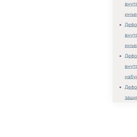
внут
инъе
Дефо
внут
инъе
Дефо
внут
набу
Дефо
защи