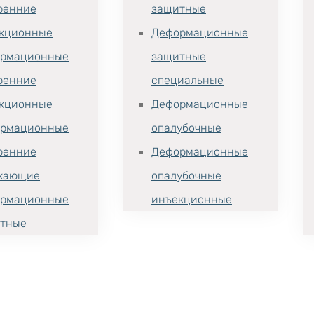
ренние
защитные
кционные
Деформационные
рмационные
защитные
ренние
специальные
кционные
Деформационные
рмационные
опалубочные
ренние
Деформационные
хающие
опалубочные
рмационные
инъекционные
тные