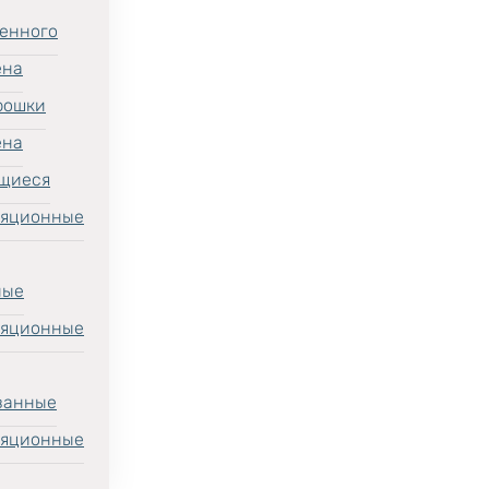
енного
ена
рошки
ена
щиеся
ляционные
ные
ляционные
ванные
ляционные