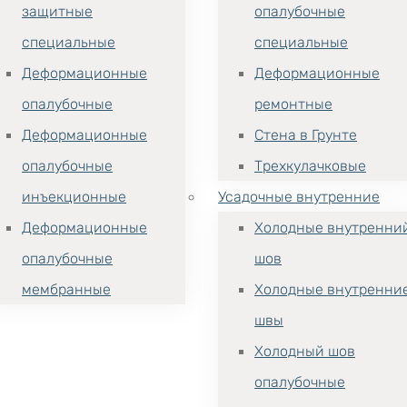
защитные
опалубочные
специальные
специальные
Деформационные
Деформационные
опалубочные
ремонтные
Деформационные
Стена в Грунте
опалубочные
Трехкулачковые
инъекционные
Усадочные внутренние
Деформационные
Холодные внутренни
опалубочные
шов
мембранные
Холодные внутренни
швы
Холодный шов
опалубочные