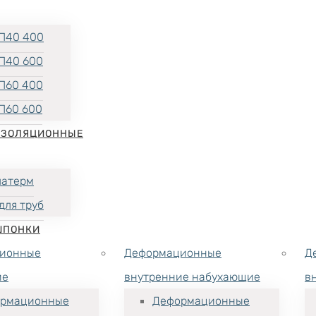
П40 400
П40 600
П60 400
П60 600
ИЗОЛЯЦИОННЫЕ
латерм
для труб
ШПОНКИ
ионные
Деформационные
Д
ие
внутренние набухающие
в
рмационные
Деформационные