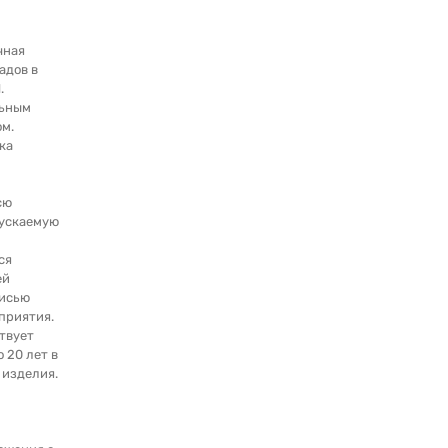
чная
адов в
.
льным
м.
ка
сю
ускаемую
ся
ей
писью
приятия.
твует
о 20 лет в
 изделия.