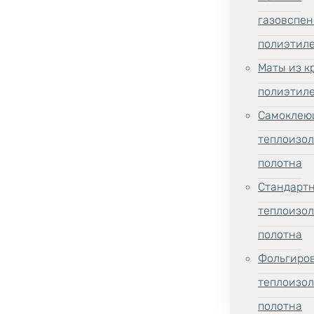
газовспен
полиэтил
Маты из к
полиэтил
Самоклею
теплоизо
полотна
Стандарт
теплоизо
полотна
Фольгиро
теплоизо
полотна