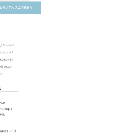
АВИТЬ ЗАЯВКУ
дельника
8:00! +7
сковская
ой округ
ня
u
ты:
кспорт,
жа,
каз - 10