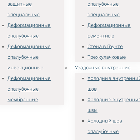
защитные
опалубочные
специальные
специальные
Деформационные
Деформационные
опалубочные
ремонтные
Деформационные
Стена в Грунте
опалубочные
Трехкулачковые
инъекционные
Усадочные внутренние
Деформационные
Холодные внутренни
опалубочные
шов
мембранные
Холодные внутренни
швы
Холодный шов
опалубочные