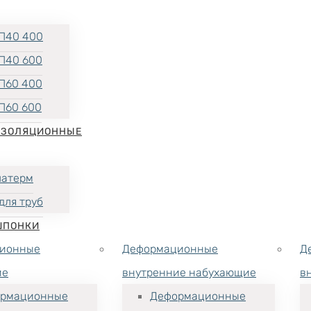
П40 400
П40 600
П60 400
П60 600
ИЗОЛЯЦИОННЫЕ
латерм
для труб
ШПОНКИ
ионные
Деформационные
Д
ие
внутренние набухающие
в
рмационные
Деформационные