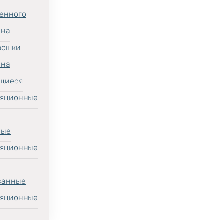
енного
ена
рошки
ена
щиеся
ляционные
ные
ляционные
ванные
ляционные