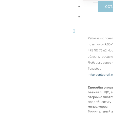
ОСТ
Работаем с поне
по пятницу 9:00-1
495 107 76 62 Мо
область, городск
Люберцы, дерев
Токарёво
info@bentoprofil.r
Способы опла
Безнал с НДС, э
отсрочка плате
подробности у
менеджеров.
Минимальный за