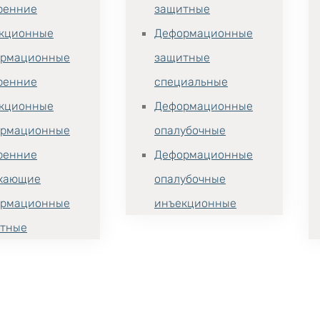
ренние
защитные
кционные
Деформационные
рмационные
защитные
ренние
специальные
кционные
Деформационные
рмационные
опалубочные
ренние
Деформационные
хающие
опалубочные
рмационные
инъекционные
тные