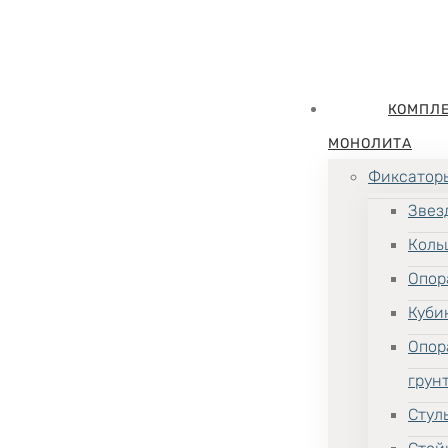
КОМПЛ
МОНОЛИТА
Фиксатор
Звез
Коль
Опор
Куби
Опор
грун
Стул