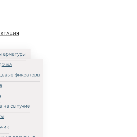
ЕКТАЦИЯ
ы арматуры
дочка
цевые фиксаторы
а
к
а на сыпучие
ты
ьчик