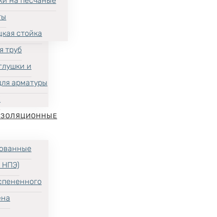
ки на песчаные
ты
цкая стойка
я труб
глушки и
для арматуры
Х
ИЗОЛЯЦИОННЫЕ
ованные
 НПЭ)
спененного
ена