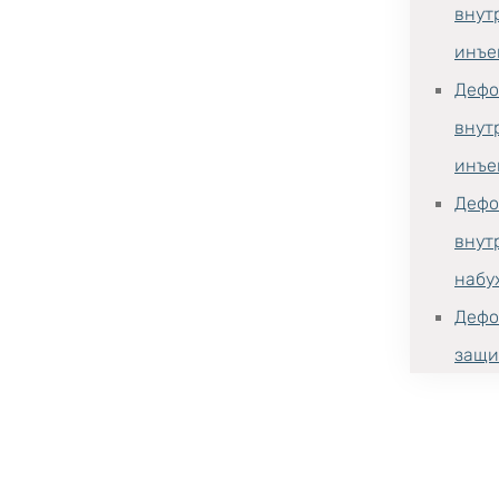
внут
инъе
Дефо
внут
инъе
Дефо
внут
набу
Дефо
защи