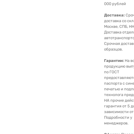
000 рублей
Доставка:
Сро
доставка со скл
Москве, СПБ, НН
Доставка отде
автотранспорто
Срочная достав
образцов.
Гарантии:
На в
продукцию вып
по ГОСТ
предоставляют
паспорта с син
печатью и под
технолога пред
НА прочие дейс
гарантия от 5 д
зависимости от
Подробности у
менеджеров.