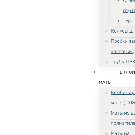
Стой
грун
Туре
Конусы дл
Пробки за
колпачки 
Трубы ПВ
ТЕПЛО
МАТЫ
Комбинир
маты (ППЭ
Маты из в
полиэтил
Маты из