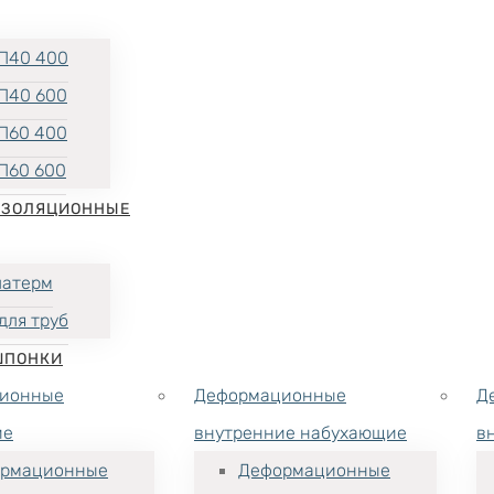
П40 400
П40 600
П60 400
П60 600
ИЗОЛЯЦИОННЫЕ
латерм
для труб
ШПОНКИ
ионные
Деформационные
Д
ие
внутренние набухающие
в
рмационные
Деформационные