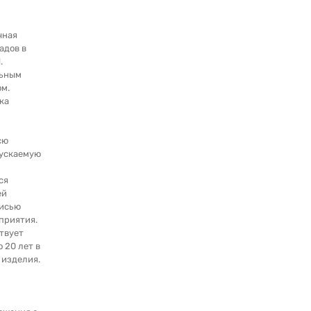
чная
адов в
.
льным
м.
ка
сю
ускаемую
ся
ей
писью
приятия.
твует
о 20 лет в
 изделия.