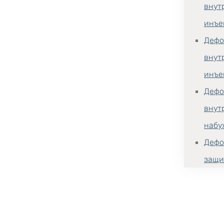
внут
инъе
Дефо
внут
инъе
Дефо
внут
набу
Дефо
защи