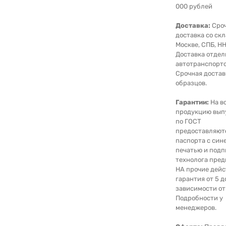
000 рублей
Доставка:
Сро
доставка со скл
Москве, СПБ, НН
Доставка отде
автотранспорто
Срочная достав
образцов.
Гарантии:
На в
продукцию вып
по ГОСТ
предоставляют
паспорта с син
печатью и под
технолога пред
НА прочие дейс
гарантия от 5 д
зависимости от
Подробности у
менеджеров.