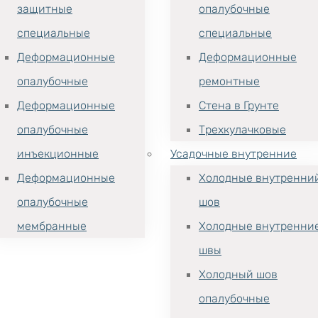
защитные
опалубочные
специальные
специальные
Деформационные
Деформационные
опалубочные
ремонтные
Деформационные
Стена в Грунте
опалубочные
Трехкулачковые
инъекционные
Усадочные внутренние
Деформационные
Холодные внутренни
опалубочные
шов
мембранные
Холодные внутренни
швы
Холодный шов
опалубочные