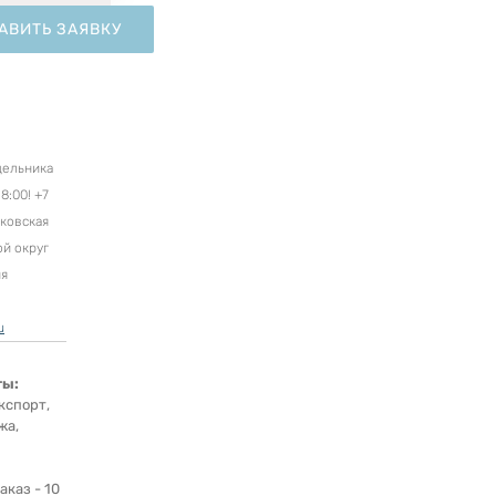
АВИТЬ ЗАЯВКУ
дельника
8:00! +7
сковская
ой округ
ня
u
ты:
кспорт,
жа,
каз - 10