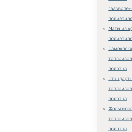
газовспен
полиэтил
Маты из к
полиэтил
Самоклею
теплоизо
полотна
Стандарт
теплоизо
полотна
Фольгиро
теплоизо
полотна