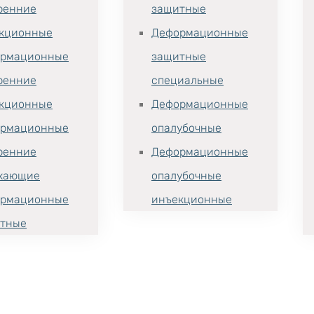
ренние
защитные
кционные
Деформационные
рмационные
защитные
ренние
специальные
кционные
Деформационные
рмационные
опалубочные
ренние
Деформационные
хающие
опалубочные
рмационные
инъекционные
тные