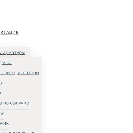
ЕКТАЦИЯ
ы арматуры
дочка
цевые фиксаторы
а
к
а на сыпучие
ты
ьчик