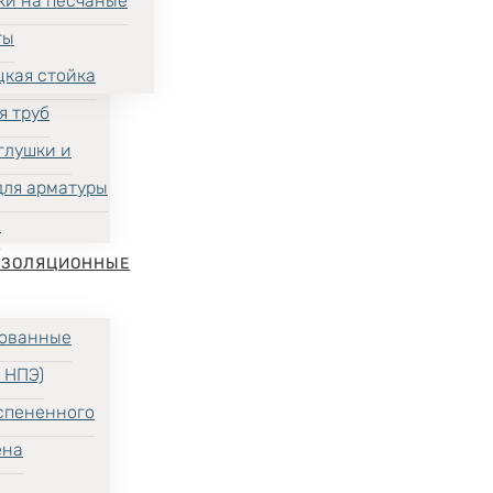
ки на песчаные
ты
цкая стойка
я труб
глушки и
для арматуры
Х
ИЗОЛЯЦИОННЫЕ
ованные
 НПЭ)
спененного
ена