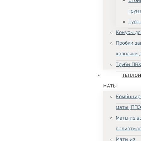
Стой
грун
Туре
Конусы дл
Пробки за
колпачки 
Трубы ПВ
ТЕПЛО
МАТЫ
Комбинир
маты (ППЭ
Маты из в
полиэтил
Маты из