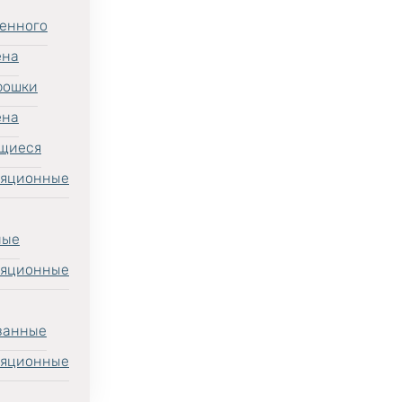
енного
ена
рошки
ена
щиеся
ляционные
ные
ляционные
ванные
ляционные