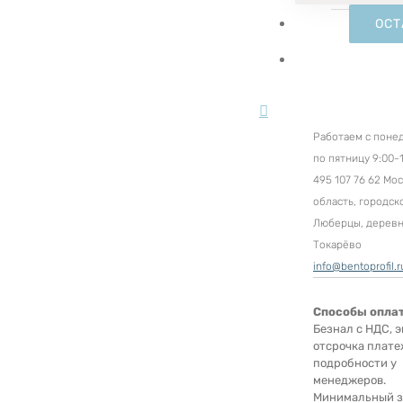
ОСТ
Работаем с поне
по пятницу 9:00-1
495 107 76 62 Мо
область, городск
Люберцы, дерев
Токарёво
info@bentoprofil.r
Способы опла
Безнал с НДС, э
отсрочка плате
подробности у
менеджеров.
Минимальный за