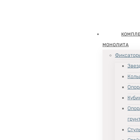
КОМПЛ
МОНОЛИТА
Фиксатор
Звез
Коль
Опор
Куби
Опор
грун
Стул