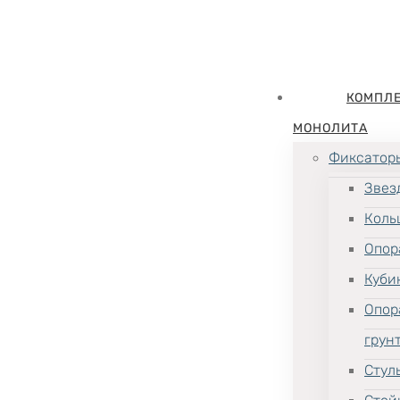
КОМПЛ
МОНОЛИТА
Фиксатор
Звез
Коль
Опор
Куби
Опор
грун
Стул