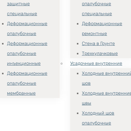
защитные
опалубочные
специальные
специальные
Деформационные
Деформационные
опалубочные
ремонтные
Деформационные
Стена в Грунте
опалубочные
Трехкулачковые
инъекционные
Усадочные внутренние
Деформационные
Холодные внутренни
опалубочные
шов
мембранные
Холодные внутренни
швы
Холодный шов
опалубочные