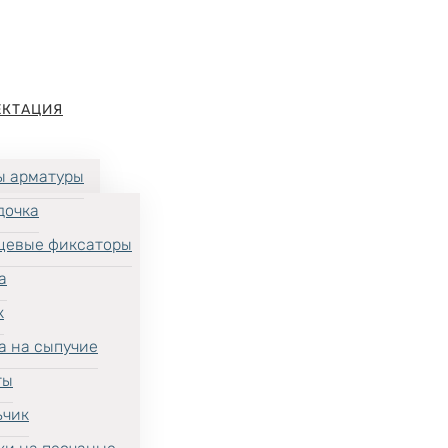
ЕКТАЦИЯ
ы арматуры
дочка
цевые фиксаторы
а
к
а на сыпучие
ты
ьчик