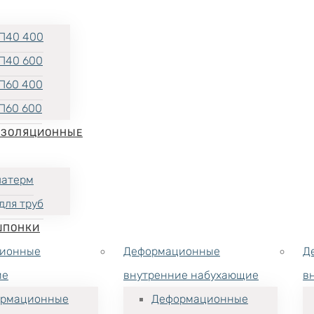
П40 400
П40 600
П60 400
П60 600
ИЗОЛЯЦИОННЫЕ
латерм
для труб
ШПОНКИ
ионные
Деформационные
Д
ие
внутренние набухающие
в
рмационные
Деформационные