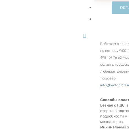
ОСТ
Работаем с поне
по пятницу 9:00-1
495 107 76 62 Мо
область, городск
Люберцы, дерев
Токарёво
info@bentoprofil.r
Способы опла
Безнал с НДС, э
отсрочка плате
подробности у
менеджеров.
Минимальный за