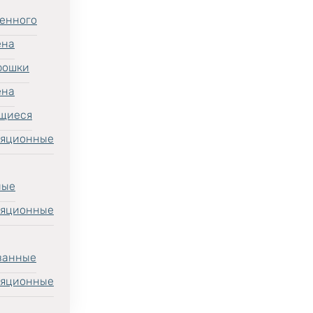
енного
ена
рошки
ена
щиеся
ляционные
ные
ляционные
ванные
ляционные