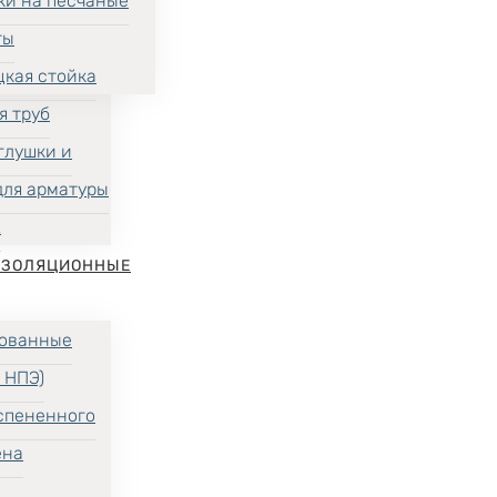
ки на песчаные
ты
цкая стойка
я труб
глушки и
для арматуры
Х
ИЗОЛЯЦИОННЫЕ
ованные
 НПЭ)
спененного
ена