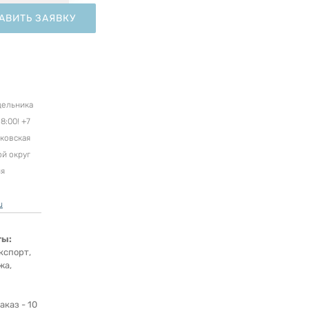
АВИТЬ ЗАЯВКУ
дельника
8:00! +7
сковская
ой округ
ня
u
ты:
кспорт,
жа,
каз - 10