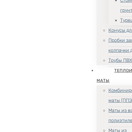
Стой
грун
Туре
Конусы дл
Пробки за
колпачки 
Трубы ПВ
ТЕПЛО
МАТЫ
Комбинир
маты (ППЭ
Маты из в
полиэтил
Маты из