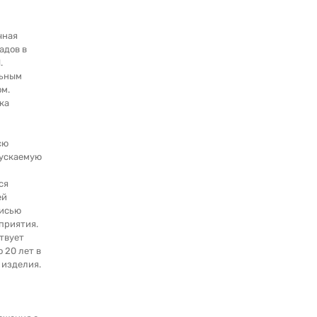
чная
адов в
.
льным
м.
ка
сю
ускаемую
ся
ей
писью
приятия.
твует
о 20 лет в
 изделия.