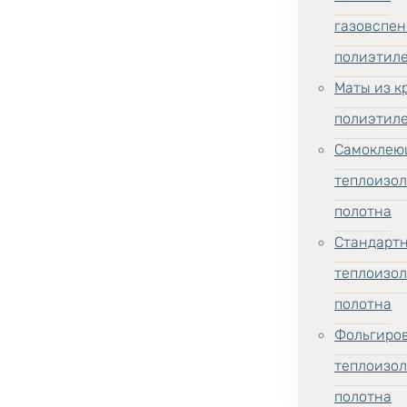
газовспен
полиэтил
Маты из к
полиэтил
Самоклею
теплоизо
полотна
Стандарт
теплоизо
полотна
Фольгиро
теплоизо
полотна