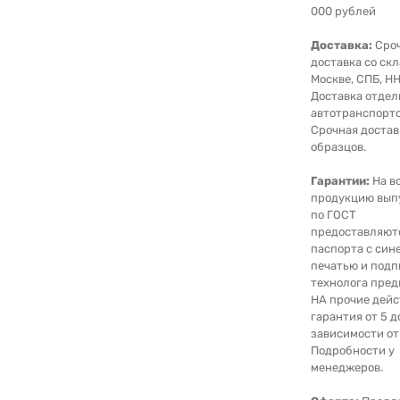
000 рублей
Доставка:
Сро
доставка со скл
Москве, СПБ, НН
Доставка отде
автотранспорто
Срочная достав
образцов.
Гарантии:
На в
продукцию вып
по ГОСТ
предоставляют
паспорта с син
печатью и под
технолога пред
НА прочие дейс
гарантия от 5 д
зависимости от
Подробности у
менеджеров.