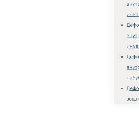
внут
инъе
Дефо
внут
инъе
Дефо
внут
набу
Дефо
защи