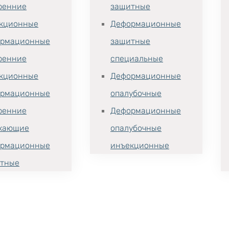
ренние
защитные
кционные
Деформационные
рмационные
защитные
ренние
специальные
кционные
Деформационные
рмационные
опалубочные
ренние
Деформационные
хающие
опалубочные
рмационные
инъекционные
тные