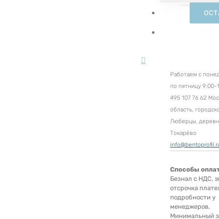
ОСТ
Работаем с поне
по пятницу 9:00-1
495 107 76 62 Мо
область, городск
Люберцы, дерев
Токарёво
info@bentoprofil.r
Способы опла
Безнал с НДС, э
отсрочка плате
подробности у
менеджеров.
Минимальный за