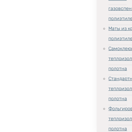
газовспен
полиэтил
Маты из к
полиэтил
Самоклею
теплоизо
полотна
Стандарт
теплоизо
полотна
Фольгиро
теплоизо
полотна