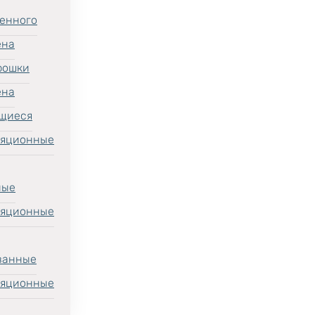
енного
ена
рошки
ена
щиеся
ляционные
ные
ляционные
ванные
ляционные