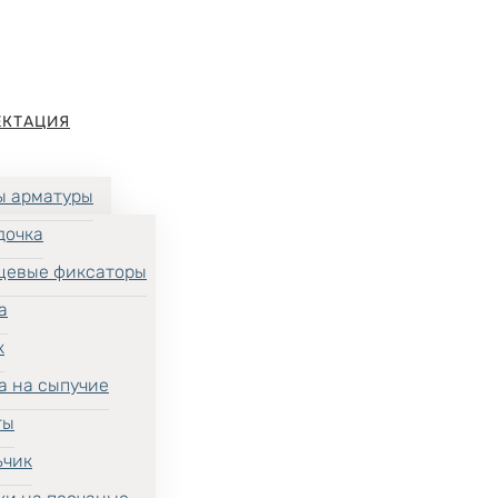
ЕКТАЦИЯ
ы арматуры
дочка
цевые фиксаторы
а
к
а на сыпучие
ты
ьчик