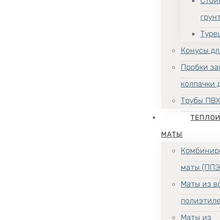
Стой
грун
Туре
Конусы дл
Пробки за
колпачки 
Трубы ПВ
ТЕПЛО
МАТЫ
Комбинир
маты (ППЭ
Маты из в
полиэтил
Маты из