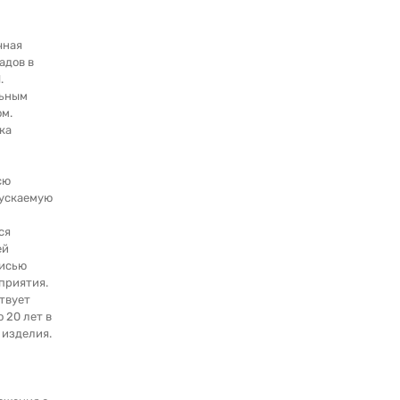
чная
адов в
.
льным
м.
ка
сю
ускаемую
ся
ей
писью
приятия.
твует
о 20 лет в
 изделия.