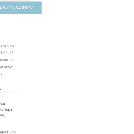
АВИТЬ ЗАЯВКУ
дельника
8:00! +7
сковская
ой округ
ня
u
ты:
кспорт,
жа,
каз - 10