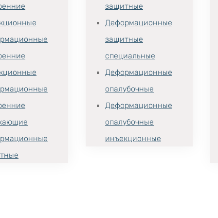
ренние
защитные
кционные
Деформационные
рмационные
защитные
ренние
специальные
кционные
Деформационные
рмационные
опалубочные
ренние
Деформационные
хающие
опалубочные
рмационные
инъекционные
тные