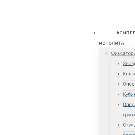
КОМПЛ
МОНОЛИТА
Фиксатор
Звез
Коль
Опор
Куби
Опор
грун
Стул