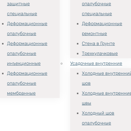
защитные
опалубочные
специальные
специальные
Деформационные
Деформационные
опалубочные
ремонтные
Деформационные
Стена в Грунте
опалубочные
Трехкулачковые
инъекционные
Усадочные внутренние
Деформационные
Холодные внутренни
опалубочные
шов
мембранные
Холодные внутренни
швы
Холодный шов
опалубочные