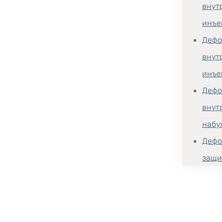
внут
инъе
Дефо
внут
инъе
Дефо
внут
набу
Дефо
защи