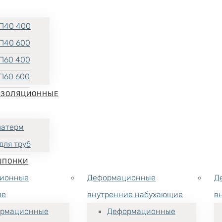
П40 400
П40 600
П60 400
П60 600
ИЗОЛЯЦИОННЫЕ
латерм
для труб
ШПОНКИ
ионные
Деформационные
Д
ие
внутренние набухающие
в
рмационные
Деформационные