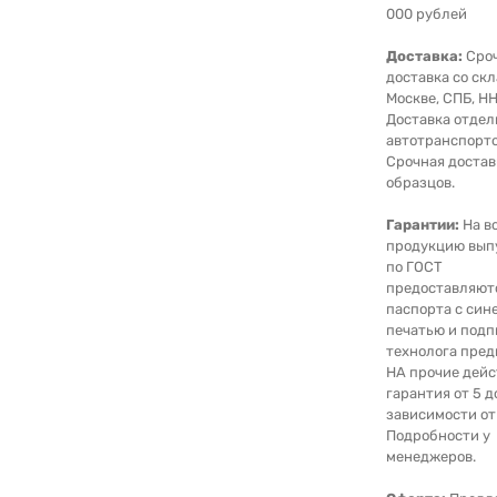
000 рублей
Доставка:
Сро
доставка со скл
Москве, СПБ, НН
Доставка отде
автотранспорто
Срочная достав
образцов.
Гарантии:
На в
продукцию вып
по ГОСТ
предоставляют
паспорта с син
печатью и под
технолога пред
НА прочие дейс
гарантия от 5 д
зависимости от
Подробности у
менеджеров.