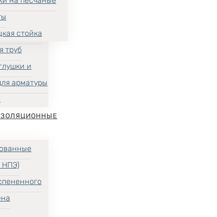
ки на песчаные
ты
цкая стойка
я труб
глушки и
для арматуры
Х
ИЗОЛЯЦИОННЫЕ
ованные
 НПЭ)
спененного
ена