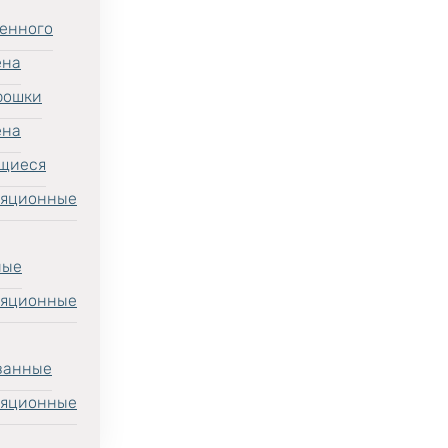
енного
ена
рошки
ена
щиеся
ляционные
ные
ляционные
ванные
ляционные