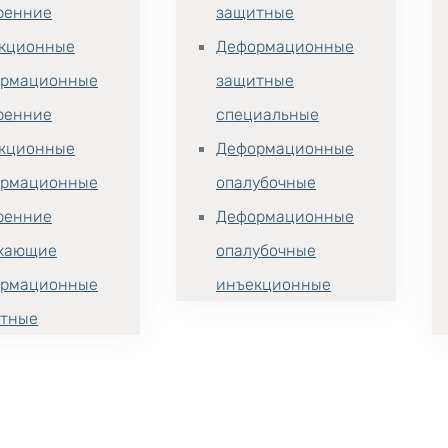
ренние
защитные
кционные
Деформационные
рмационные
защитные
ренние
специальные
кционные
Деформационные
рмационные
опалубочные
ренние
Деформационные
хающие
опалубочные
рмационные
инъекционные
тные