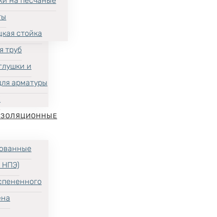
ки на песчаные
ты
цкая стойка
я труб
глушки и
для арматуры
Х
ИЗОЛЯЦИОННЫЕ
ованные
 НПЭ)
спененного
ена