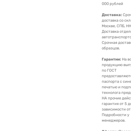
000 рублей
Доставка:
Сро
доставка со скл
Москве, СПБ, НН
Доставка отде
автотранспорто
Срочная достав
образцов.
Гарантии:
На в
продукцию вып
по ГОСТ
предоставляют
паспорта с син
печатью и под
технолога пред
НА прочие дейс
гарантия от 5 д
зависимости от
Подробности у
менеджеров.