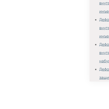
внут
инъе
Дефо
внут
инъе
Дефо
внут
набу
Дефо
защи