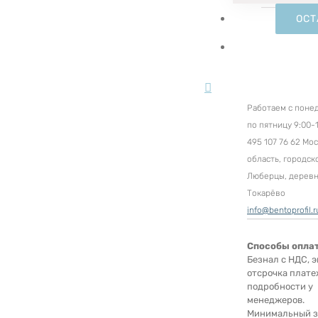
ОСТ
Работаем с поне
по пятницу 9:00-1
495 107 76 62 Мо
область, городск
Люберцы, дерев
Токарёво
info@bentoprofil.r
Способы опла
Безнал с НДС, э
отсрочка плате
подробности у
менеджеров.
Минимальный за