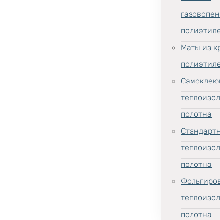
газовспен
полиэтил
Маты из к
полиэтил
Самоклею
теплоизо
полотна
Стандарт
теплоизо
полотна
Фольгиро
теплоизо
полотна