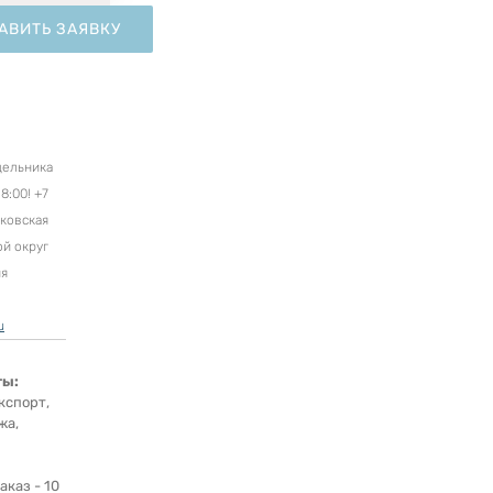
АВИТЬ ЗАЯВКУ
дельника
8:00! +7
сковская
ой округ
ня
u
ты:
кспорт,
жа,
каз - 10