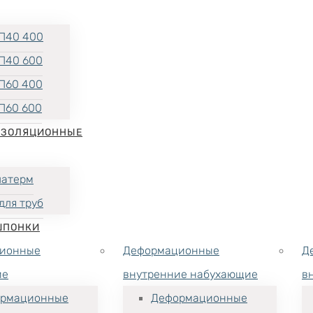
П40 400
П40 600
П60 400
П60 600
ИЗОЛЯЦИОННЫЕ
латерм
для труб
ШПОНКИ
ионные
Деформационные
Д
ие
внутренние набухающие
в
рмационные
Деформационные