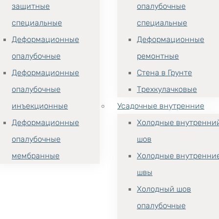
защитные
опалубочные
специальные
специальные
Деформационные
Деформационные
опалубочные
ремонтные
Деформационные
Стена в Грунте
опалубочные
Трехкулачковые
инъекционные
Усадочные внутренние
Деформационные
Холодные внутренни
опалубочные
шов
мембранные
Холодные внутренни
швы
Холодный шов
опалубочные