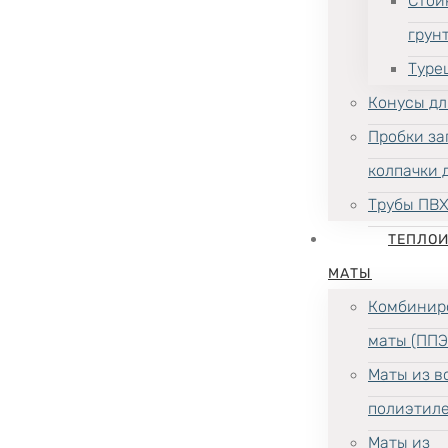
Стой
грун
Туре
Конусы дл
Пробки за
колпачки 
Трубы ПВ
ТЕПЛО
МАТЫ
Комбинир
маты (ППЭ
Маты из в
полиэтил
Маты из