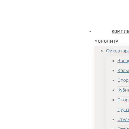
КОМПЛ
МОНОЛИТА
Фиксатор
Звез
Коль
Опор
Куби
Опор
грун
Стул