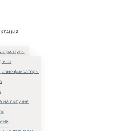
ЕКТАЦИЯ
ы арматуры
дочка
цевые фиксаторы
а
к
а на сыпучие
ты
ьчик