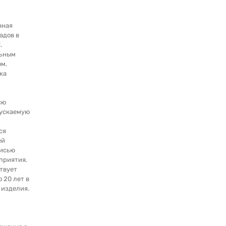
чная
адов в
.
льным
м.
ка
сю
ускаемую
ся
ей
писью
приятия.
твует
о 20 лет в
 изделия.