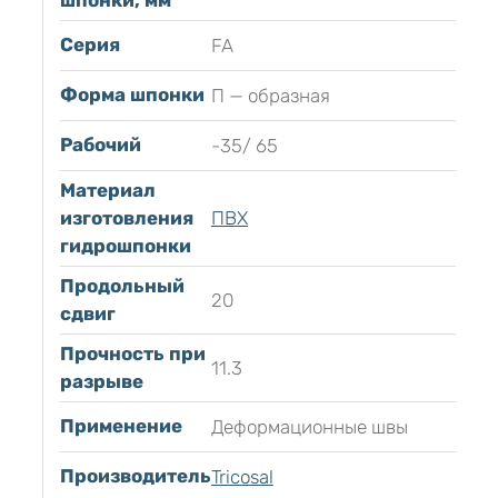
шпонки, мм
Серия
FA
Форма шпонки
П — образная
Рабочий
-35/ 65
Материал
изготовления
ПВХ
гидрошпонки
Продольный
20
сдвиг
Прочность при
11.3
разрыве
Применение
Деформационные швы
Производитель
Tricosal