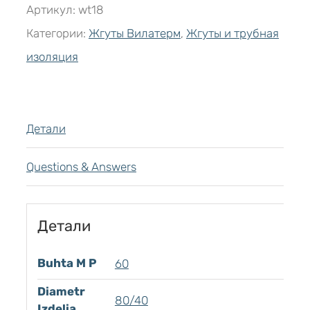
Артикул:
wt18
Категории:
Жгуты Вилатерм
,
Жгуты и трубная
изоляция
Детали
Questions & Answers
Детали
Buhta M P
60
Diametr
80/40
Izdelia