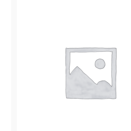
Гернит (гернитовый шнур) ПРП-60
р.
4,485.00
ОСТАВИТЬ ЗАЯВКУ