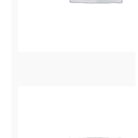
Гернит (гернитовый шнур) ПРП-60
р.
3,450.00
ОСТАВИТЬ ЗАЯВКУ