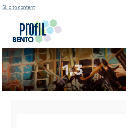
Skip to content
1,3
Гернит (гернитовый шнур) ПРП-40
р.
1,656.00